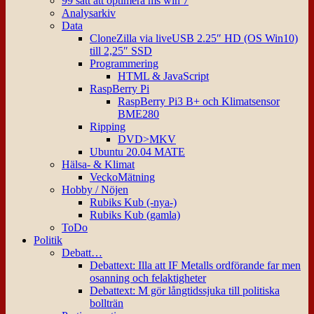
99 sätt att optimera ms win 7
Analysarkiv
Data
CloneZilla via liveUSB 2.25″ HD (OS Win10)
till 2,25″ SSD
Programmering
HTML & JavaScript
RaspBerry Pi
RaspBerry Pi3 B+ och Klimatsensor
BME280
Ripping
DVD>MKV
Ubuntu 20.04 MATE
Hälsa- & Klimat
VeckoMätning
Hobby / Nöjen
Rubiks Kub (-nya-)
Rubiks Kub (gamla)
ToDo
Politik
Debatt…
Debattext: Illa att IF Metalls ordförande far men
osanning och felaktigheter
Debattext: M gör långtidssjuka till politiska
bollträn