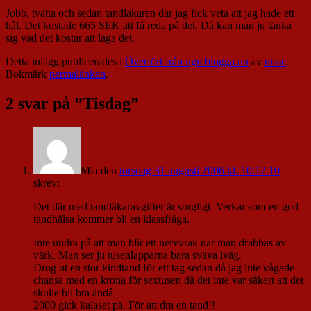
Jobb, tvätta och sedan tandläkaren där jag fick veta att jag hade ett
hål. Det kostade 665 SEK att få reda på det. Då kan man ju tänka
sig vad det kostar att laga det.
Detta inlägg publicerades i
Överfört från ngn.blogga.nu
av
nisse
.
Bokmärk
permalänken
.
2 svar på ”
Tisdag
”
Mia
den
torsdag 31 augusti 2006 kl. 10:12 10
skrev:
Det där med tandläkaravgifter är sorgligt. Verkar som en god
tandhälsa kommer bli en klassfråga.
Inte undra på att man blir ett nervvrak när man drabbas av
värk. Man ser ju tusenlapparna bara sväva iväg.
Drog ut en stor kindtand för ett tag sedan då jag inte vågade
chansa med en krona för sextusen då det inte var säkert att det
skulle bli bra ändå.
2000 gick kalaset på. För att dra en tand!!