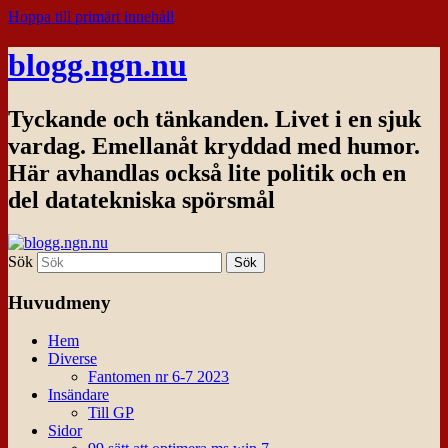
Hoppa till primärt innehåll
blogg.ngn.nu
Tyckande och tänkanden. Livet i en sjuk
vardag. Emellanåt kryddad med humor.
Här avhandlas också lite politik och en
del datatekniska spörsmål
Sök
Huvudmeny
Hem
Diverse
Fantomen nr 6-7 2023
Insändare
Till GP
Sidor