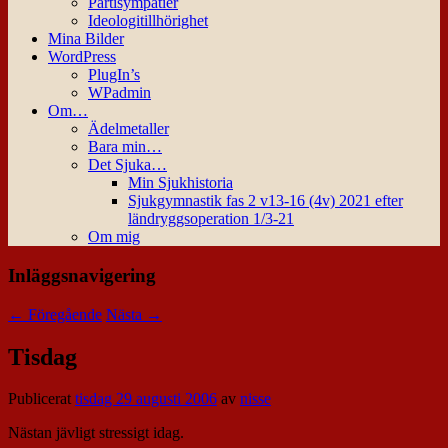
Partisympatier
Ideologitillhörighet
Mina Bilder
WordPress
PlugIn’s
WPadmin
Om…
Ädelmetaller
Bara min…
Det Sjuka…
Min Sjukhistoria
Sjukgymnastik fas 2 v13-16 (4v) 2021 efter
ländryggsoperation 1/3-21
Om mig
Inläggsnavigering
←
Föregående
Nästa
→
Tisdag
Publicerat
tisdag 29 augusti 2006
av
nisse
Nästan jävligt stressigt idag.