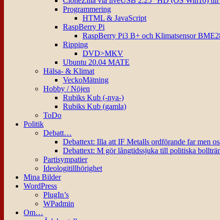
CloneZilla via liveUSB 2.25″ HD (OS Win10) til
Programmering
HTML & JavaScript
RaspBerry Pi
RaspBerry Pi3 B+ och Klimatsensor BME2
Ripping
DVD>MKV
Ubuntu 20.04 MATE
Hälsa- & Klimat
VeckoMätning
Hobby / Nöjen
Rubiks Kub (-nya-)
Rubiks Kub (gamla)
ToDo
Politik
Debatt…
Debattext: Illa att IF Metalls ordförande far men o
Debattext: M gör långtidssjuka till politiska bollträ
Partisympatier
Ideologitillhörighet
Mina Bilder
WordPress
PlugIn’s
WPadmin
Om…