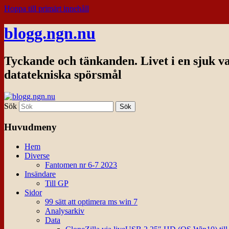
Hoppa till primärt innehåll
blogg.ngn.nu
Tyckande och tänkanden. Livet i en sjuk v
datatekniska spörsmål
Sök
Huvudmeny
Hem
Diverse
Fantomen nr 6-7 2023
Insändare
Till GP
Sidor
99 sätt att optimera ms win 7
Analysarkiv
Data