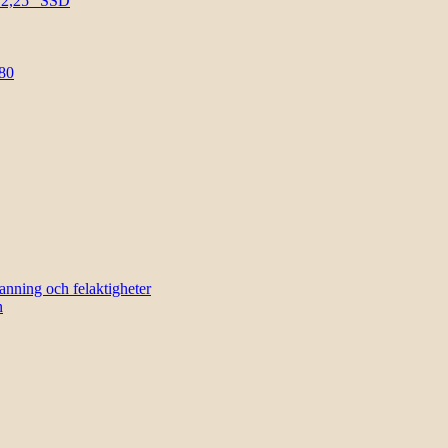
l 2,25″ SSD
80
sanning och felaktigheter
n