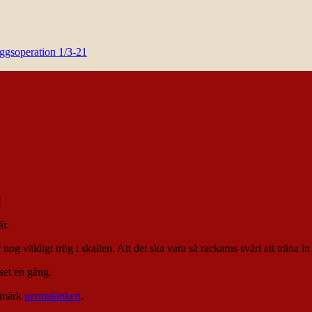
yggsoperation 1/3-21
!
är.
 väldigt trög i skallen. Att det ska vara så rackarns svårt att träna in e
set en gång.
kmärk
permalänken
.