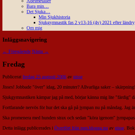
Ädelmetaller
Bara min…
Det Sjuka…
Min Sjukhistoria
Sjukgymnastik fas 2 v13-16 (4v) 2021 efter ländr
Om mig
Inläggsnavigering
←
Föregående
Nästa
→
Fredag
Publicerat
fredag 25 augusti 2006
av
nisse
Jisses! Jobbade "över" idag, 20 minuter? Allvarliga saker – skärpning
Sjukgymnastiken kämpar jag på med, börjar känna mig lite "färdig" d
Fortfarande nervös för hur det ska gå på jympan nu på måndag. Jag är nog
Ska promenera med hunden strax och sedan "köra igenom" jympapas
Detta inlägg publicerades i
Överfört från ngn.blogga.nu
av
nisse
. Bo