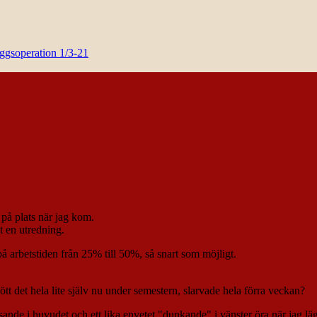
yggsoperation 1/3-21
 på plats när jag kom.
t en utredning.
a på arbetstiden från 25% till 50%, så snart som möjligt.
tt det hela lite själv nu under semestern, slarvade hela förra veckan?
ande i huvudet och ett lika envetet "dunkande" i vänster öra när jag läg