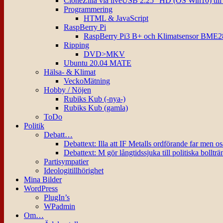
CloneZilla via liveUSB 2.25″ HD (OS Win10) til
Programmering
HTML & JavaScript
RaspBerry Pi
RaspBerry Pi3 B+ och Klimatsensor BME2
Ripping
DVD>MKV
Ubuntu 20.04 MATE
Hälsa- & Klimat
VeckoMätning
Hobby / Nöjen
Rubiks Kub (-nya-)
Rubiks Kub (gamla)
ToDo
Politik
Debatt…
Debattext: Illa att IF Metalls ordförande far men o
Debattext: M gör långtidssjuka till politiska bollträ
Partisympatier
Ideologitillhörighet
Mina Bilder
WordPress
PlugIn’s
WPadmin
Om…