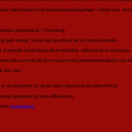
ioner, inga kramper (små muskelsammandragningar i vänster arm, mycket
utskolans gymnastiksal i Vänersborg.
jag hade önskat. Nu kan jag bara lita på tur och improviserande.
. Kopierade också låtarna till en MiniDisk. Alltid bra att ha en backup.
inuten-info samt om där finns en pärm med administrationsgrejor som be
de kan vara.
e nu på morgonen. De skulle kolla Ullared och då främst GeKås.
rnattning någonstans på resan tillbaka hem.
kmärk
permalänken
.