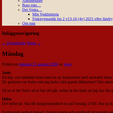
Ädelmetaller
Bara min…
Det Sjuka…
Min Sjukhistoria
Sjukgymnastik fas 2 v13-16 (4v) 2021 efter ländr
Om mig
Inläggsnavigering
←
Föregående
Nästa
→
Måndag
Publicerat
måndag 21 augusti 2006
av
nisse
Jobb
Ett höj- och sänkbart bord samt en ny kontorsstol med nackstöd fanns
De grejorna var borta som jag hade i den gamla lådhurtsen? Har starta
Så nu är det 'bara' att se hur det går, sedan är det tänkt att jag ska ök
Hälsa
Det tuffar på. Ska till sjukgymnastiken nu på Onsdag 15:00. Har ju skö
Fortfarande nedsatt känsel i höger tumme och emellanåt ett envetet väs