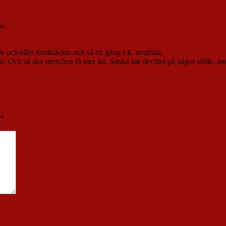
v:
de och/eller förskräckta och så ett gäng s.k. neutrala.
en. Och så ska stretchen få mer tid. Sänka lite decibel på något ställe, än
*