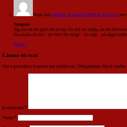
Nisse
den
måndag 21 augusti 2006 kl. 16:19 16
skre
Jympan
:
Jag tror att det gick rätt så bra. En del var nöjda, en del förvirra
Ska ändra en del – det blev lite rörigt – för mig – på några ställ
Svara
↓
Lämna ett svar
Din e-postadress kommer inte publiceras.
Obligatoriska fält är märkta
Kommentar
*
Namn
*