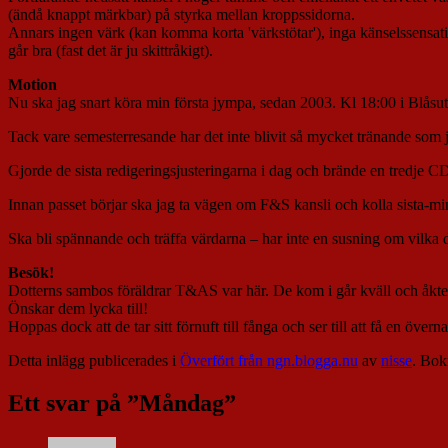
(ändå knappt märkbar) på styrka mellan kroppssidorna.
Annars ingen värk (kan komma korta 'värkstötar'), inga känselssensat
går bra (fast det är ju skittråkigt).
Motion
Nu ska jag snart köra min första jympa, sedan 2003. Kl 18:00 i Blås
Tack vare semesterresande har det inte blivit så mycket tränande som 
Gjorde de sista redigeringsjusteringarna i dag och brände en tredje CD
Innan passet börjar ska jag ta vägen om F&S kansli och kolla sista-m
Ska bli spännande och träffa värdarna – har inte en susning om vilka 
Besök!
Dotterns sambos föräldrar T&AS var här. De kom i går kväll och åkt
Önskar dem lycka till!
Hoppas dock att de tar sitt förnuft till fånga och ser till att få en öve
Detta inlägg publicerades i
Överfört från ngn.blogga.nu
av
nisse
. Bo
Ett svar på ”
Måndag
”