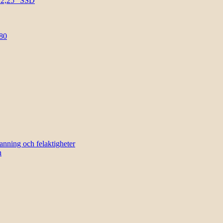
l 2,25″ SSD
80
sanning och felaktigheter
n