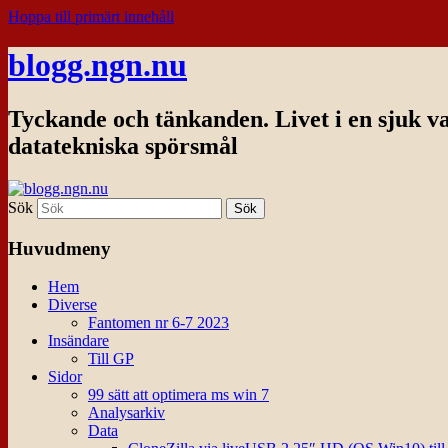
Hoppa till primärt innehåll
blogg.ngn.nu
Tyckande och tänkanden. Livet i en sjuk v
datatekniska spörsmål
Sök
Huvudmeny
Hem
Diverse
Fantomen nr 6-7 2023
Insändare
Till GP
Sidor
99 sätt att optimera ms win 7
Analysarkiv
Data