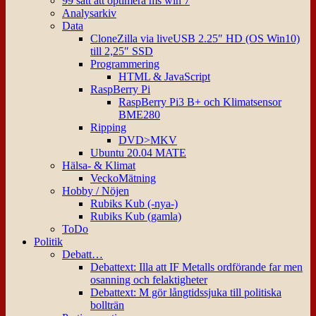
99 sätt att optimera ms win 7
Analysarkiv
Data
CloneZilla via liveUSB 2.25″ HD (OS Win10)
till 2,25″ SSD
Programmering
HTML & JavaScript
RaspBerry Pi
RaspBerry Pi3 B+ och Klimatsensor
BME280
Ripping
DVD>MKV
Ubuntu 20.04 MATE
Hälsa- & Klimat
VeckoMätning
Hobby / Nöjen
Rubiks Kub (-nya-)
Rubiks Kub (gamla)
ToDo
Politik
Debatt…
Debattext: Illa att IF Metalls ordförande far men
osanning och felaktigheter
Debattext: M gör långtidssjuka till politiska
bollträn