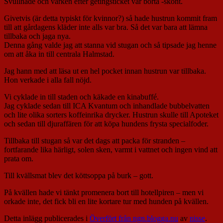
Svullnade och värken efter getingsticket var borta -skönt.
Givetvis (är detta typiskt för kvinnor?) så hade hustrun kommit fram
till att gårdagens kläder inte alls var bra. Så det var bara att lämna
tillbaka och jaga nya.
Denna gång valde jag att stanna vid stugan och så tipsade jag henne
om att åka in till centrala Halmstad.
Jag hann med att läsa ut en hel pocket innan hustrun var tillbaka.
Hon verkade i alla fall nöjd.
Vi cyklade in till staden och käkade en kinabuffé.
Jag cyklade sedan till ICA Kvantum och inhandlade bubbelvatten
och lite olika sorters koffeinrika drycker. Hustrun skulle till Apoteket
och sedan till djuraffären för att köpa hundens frysta specialfoder.
Tillbaka till stugan så var det dags att packa för stranden –
fortfarande lika härligt, solen sken, varmt i vattnet och ingen vind att
prata om.
Till kvällsmat blev det köttsoppa på burk – gott.
På kvällen hade vi tänkt promenera bort till hotellpiren – men vi
orkade inte, det fick bli en lite kortare tur med hunden på kvällen.
Detta inlägg publicerades i
Överfört från ngn.blogga.nu
av
nisse
.