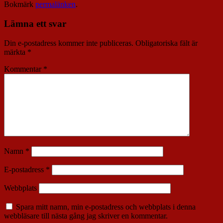
Bokmärk
permalänken
.
Lämna ett svar
Din e-postadress kommer inte publiceras.
Obligatoriska fält är
märkta
*
Kommentar
*
Namn
*
E-postadress
*
Webbplats
Spara mitt namn, min e-postadress och webbplats i denna
webbläsare till nästa gång jag skriver en kommentar.