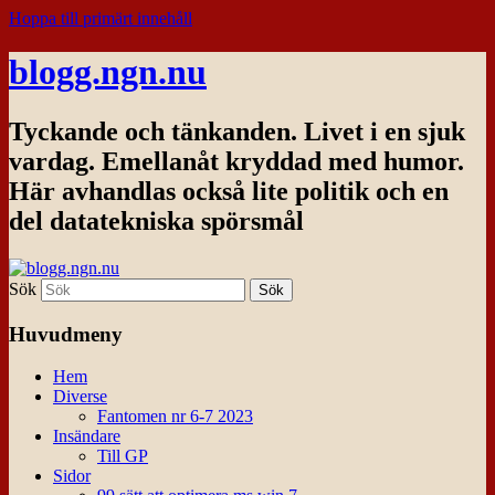
Hoppa till primärt innehåll
blogg.ngn.nu
Tyckande och tänkanden. Livet i en sjuk
vardag. Emellanåt kryddad med humor.
Här avhandlas också lite politik och en
del datatekniska spörsmål
Sök
Huvudmeny
Hem
Diverse
Fantomen nr 6-7 2023
Insändare
Till GP
Sidor