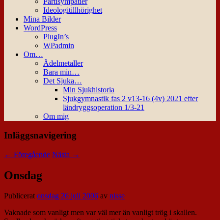
Partisympatier
Ideologitillhörighet
Mina Bilder
WordPress
PlugIn’s
WPadmin
Om…
Ädelmetaller
Bara min…
Det Sjuka…
Min Sjukhistoria
Sjukgymnastik fas 2 v13-16 (4v) 2021 efter
ländryggsoperation 1/3-21
Om mig
Inläggsnavigering
←
Föregående
Nästa
→
Onsdag
Publicerat
onsdag 26 juli 2006
av
nisse
Vaknade som vanligt men var väl mer än vanligt trög i skallen.