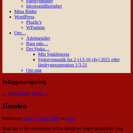
Partisympatier
Ideologitillhörighet
Mina Bilder
WordPress
PlugIn’s
WPadmin
Om…
Ädelmetaller
Bara min…
Det Sjuka…
Min Sjukhistoria
Sjukgymnastik fas 2 v13-16 (4v) 2021 efter
ländryggsoperation 1/3-21
Om mig
Inläggsnavigering
←
Föregående
Nästa
→
Hunden
Publicerat
tisdag 11 april 2006
av
nisse
Idag ska vi till veterinären och ta blodprov. Inget spännande i sig.