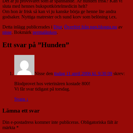
Det är ju provsvaret som är spännande. Är hunden frisk? Kan vi
sluta med hennes bukspottkörtelmedicin helt?
Om hon är frisk så kan vi ju kanske börja ge henne lite andra
godsaker. Nyttiga matrester och sund korv som belöning t.ex.
Detta inlägg publicerades i
Djur
,
Överfört från ngn.blogga.nu
av
nisse
. Bokmärk
permalänken
.
Ett svar på ”
Hunden
”
Nisse
den
tisdag 11 april 2006 kl. 9:30 09
skrev:
Blodprovet hos veterinären kostade 800!
Vi får svar tidigast på torsdag.
Svara
↓
Lämna ett svar
Din e-postadress kommer inte publiceras.
Obligatoriska fält är
märkta
*