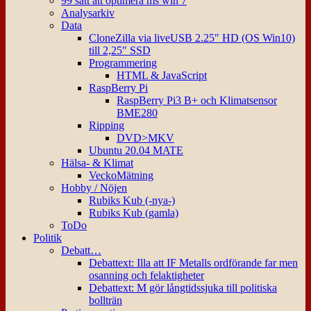
99 sätt att optimera ms win 7
Analysarkiv
Data
CloneZilla via liveUSB 2.25″ HD (OS Win10)
till 2,25″ SSD
Programmering
HTML & JavaScript
RaspBerry Pi
RaspBerry Pi3 B+ och Klimatsensor
BME280
Ripping
DVD>MKV
Ubuntu 20.04 MATE
Hälsa- & Klimat
VeckoMätning
Hobby / Nöjen
Rubiks Kub (-nya-)
Rubiks Kub (gamla)
ToDo
Politik
Debatt…
Debattext: Illa att IF Metalls ordförande far men
osanning och felaktigheter
Debattext: M gör långtidssjuka till politiska
bollträn