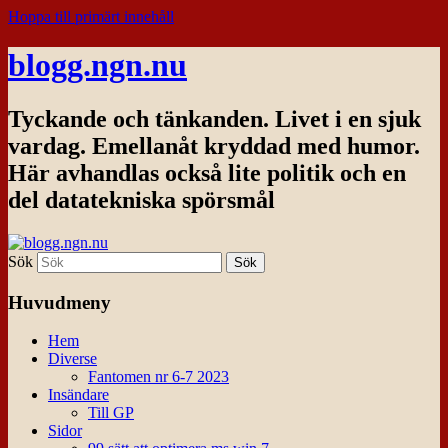
Hoppa till primärt innehåll
blogg.ngn.nu
Tyckande och tänkanden. Livet i en sjuk
vardag. Emellanåt kryddad med humor.
Här avhandlas också lite politik och en
del datatekniska spörsmål
Sök
Huvudmeny
Hem
Diverse
Fantomen nr 6-7 2023
Insändare
Till GP
Sidor