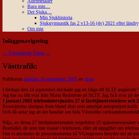
Ädelmetaller
Bara min…
Det Sjuka…
Min Sjukhistoria
Sjukgymnastik fas 2 v13-16 (4v) 2021 efter ländr
Om mig
Inläggsnavigering
←
Föregående
Nästa
→
Västtrafik:
Publicerat
måndag 26 september 2005
av
nisse
I lördags den 24 september skickade jag en fråga till SLTF angående Vä
Jag har nu fått svar från Maria Rydström på SLTF. Jag fick svar på de
I januari 2005 telefonintervjuades 27 st färdtjänstresenärer och
Resenärerna slumpas fram bland dem som utnyttjat anropsstyrd trafik v
Och då antar jag att det handlar om hela Västrafiks verksamhetsområ
Nåja, av dessa 27 färdtjänstresenärer respektive 25 sjukreseresenärer v
Bortfallet, de som inte svarar i telefonen, eller att uppgifter om telef
Om vi använder de procentsatserna på VGregionen betyder det att man 