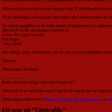
Och av dessa 43 svarade 27 färdtjänstresenärer och av 47 svarade 25 
Siffrorna pekar mot att en dator slumpar fram 50 från respektive resty
På det underlaget skulle jag inte med bästa vilja i världen kunna dra nå
Nu saknas uppgifter om det totala antalet färdtjänstresor och sjukresor
Skickar ePost till: skaraborg@vasttrafik.se.
Ämne: Att: Linda Jasniskij
Och frågar:
”Hej Linda!
Hur många, inom VGregionen, var det som reste med färdtjänst respe
Vänligen
Nils-Gunnar Nordlund
———————–
Kolla gärna min blogg: http://ngn.blogga.nu”
Och så får vi se vad Linda svarar? Jag har för mig att det var något ö
Detta inlägg publicerades i
Region
,
Överfört från ngn.blogga.nu
av
ni
Ett svar på ”
Västtrafik:
”