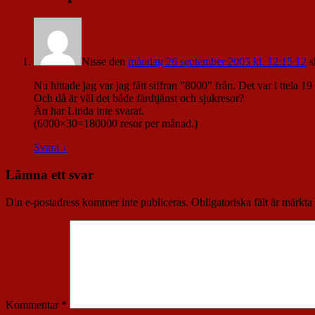
Nisse
den
måndag 26 september 2005 kl. 12:15 12
s
Nu hittade jag var jag fått siffran ”8000” från. Det var i ttela 
Och då är väl det både färdtjänst och sjukresor?
Än har Linda inte svarat.
(6000×30=180000 resor per månad.)
Svara
↓
Lämna ett svar
Din e-postadress kommer inte publiceras.
Obligatoriska fält är märkta
Kommentar
*