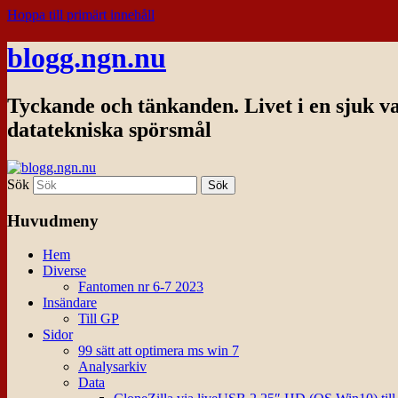
Hoppa till primärt innehåll
blogg.ngn.nu
Tyckande och tänkanden. Livet i en sjuk v
datatekniska spörsmål
Sök
Huvudmeny
Hem
Diverse
Fantomen nr 6-7 2023
Insändare
Till GP
Sidor
99 sätt att optimera ms win 7
Analysarkiv
Data