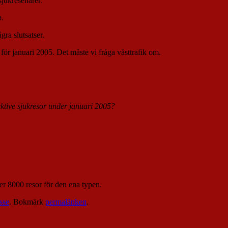
sjukresenärer.
p.
gra slutsatser.
 för januari 2005. Det måste vi fråga västtrafik om.
ktive sjukresor under januari 2005?
ver 8000 resor för den ena typen.
sse
. Bokmärk
permalänken
.