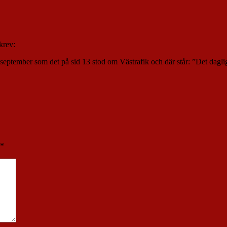
krev:
19 september som det på sid 13 stod om Västrafik och där står: ”Det daglig
*