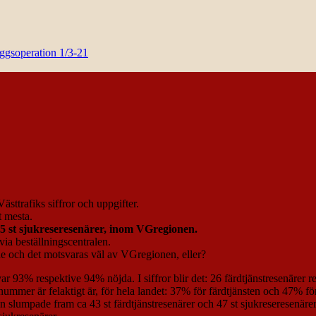
yggsoperation 1/3-21
sttrafiks siffror och uppgifter.
t mesta.
 25 st sjukreseresenärer, inom VGregionen.
ia beställningscentralen.
de och det motsvaras väl av VGregionen, eller?
ar 93% respektive 94% nöjda. I siffror blir det: 26 färdtjänstresenärer r
onnummer är felaktigt är, för hela landet: 37% för färdtjänsten och 47% fö
slumpade fram ca 43 st färdtjänstresenärer och 47 st sjukreseresenärer