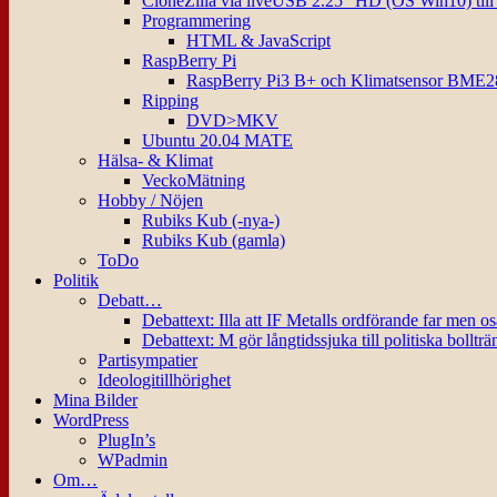
CloneZilla via liveUSB 2.25″ HD (OS Win10) til
Programmering
HTML & JavaScript
RaspBerry Pi
RaspBerry Pi3 B+ och Klimatsensor BME2
Ripping
DVD>MKV
Ubuntu 20.04 MATE
Hälsa- & Klimat
VeckoMätning
Hobby / Nöjen
Rubiks Kub (-nya-)
Rubiks Kub (gamla)
ToDo
Politik
Debatt…
Debattext: Illa att IF Metalls ordförande far men o
Debattext: M gör långtidssjuka till politiska bollträ
Partisympatier
Ideologitillhörighet
Mina Bilder
WordPress
PlugIn’s
WPadmin
Om…