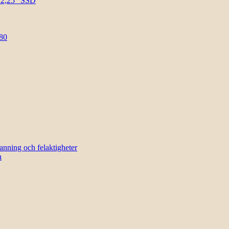
l 2,25″ SSD
80
sanning och felaktigheter
n