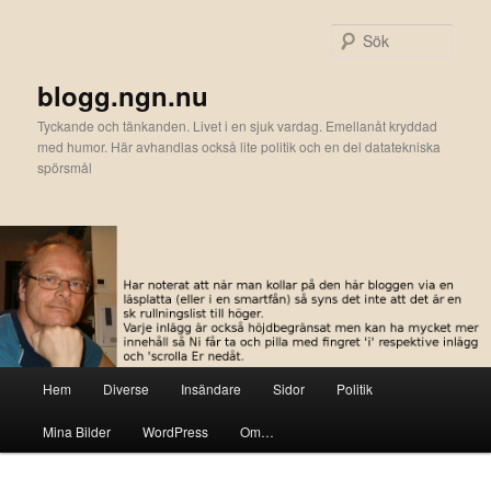
Hoppa
till
Sök
primärt
innehåll
blogg.ngn.nu
Tyckande och tänkanden. Livet i en sjuk vardag. Emellanåt kryddad
med humor. Här avhandlas också lite politik och en del datatekniska
spörsmål
Huvudmeny
Hem
Diverse
Insändare
Sidor
Politik
Mina Bilder
WordPress
Om…