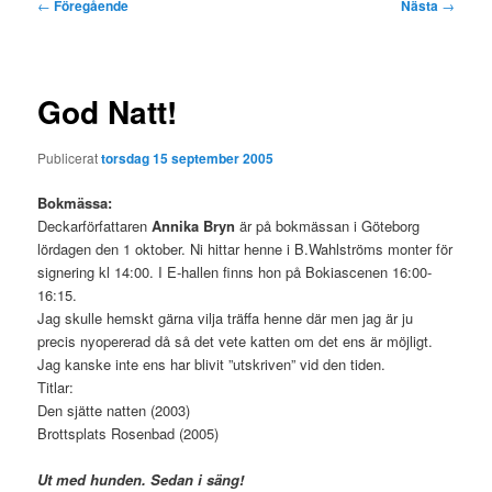
Inläggsnavigering
←
Föregående
Nästa
→
God Natt!
Publicerat
torsdag 15 september 2005
Bokmässa:
Deckarförfattaren
Annika Bryn
är på bokmässan i Göteborg
lördagen den 1 oktober. Ni hittar henne i B.Wahlströms monter för
signering kl 14:00. I E-hallen finns hon på Bokiascenen 16:00-
16:15.
Jag skulle hemskt gärna vilja träffa henne där men jag är ju
precis nyopererad då så det vete katten om det ens är möjligt.
Jag kanske inte ens har blivit ”utskriven” vid den tiden.
Titlar:
Den sjätte natten (2003)
Brottsplats Rosenbad (2005)
Ut med hunden. Sedan i säng!