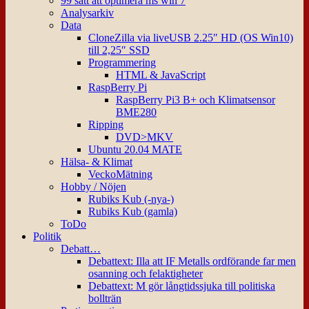
99 sätt att optimera ms win 7
Analysarkiv
Data
CloneZilla via liveUSB 2.25″ HD (OS Win10)
till 2,25″ SSD
Programmering
HTML & JavaScript
RaspBerry Pi
RaspBerry Pi3 B+ och Klimatsensor
BME280
Ripping
DVD>MKV
Ubuntu 20.04 MATE
Hälsa- & Klimat
VeckoMätning
Hobby / Nöjen
Rubiks Kub (-nya-)
Rubiks Kub (gamla)
ToDo
Politik
Debatt…
Debattext: Illa att IF Metalls ordförande far men
osanning och felaktigheter
Debattext: M gör långtidssjuka till politiska
bollträn