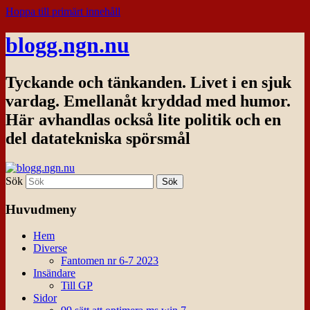
Hoppa till primärt innehåll
blogg.ngn.nu
Tyckande och tänkanden. Livet i en sjuk
vardag. Emellanåt kryddad med humor.
Här avhandlas också lite politik och en
del datatekniska spörsmål
Sök
Huvudmeny
Hem
Diverse
Fantomen nr 6-7 2023
Insändare
Till GP
Sidor