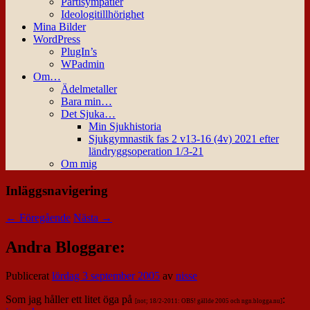
Partisympatier
Ideologitillhörighet
Mina Bilder
WordPress
PlugIn’s
WPadmin
Om…
Ädelmetaller
Bara min…
Det Sjuka…
Min Sjukhistoria
Sjukgymnastik fas 2 v13-16 (4v) 2021 efter
ländryggsoperation 1/3-21
Om mig
Inläggsnavigering
←
Föregående
Nästa
→
Andra Bloggare:
Publicerat
lördag 3 september 2005
av
nisse
Som jag håller ett litet öga på
:
[not; 18/2-2011: OBS! gällde 2005 och ngn.blogga.nu]