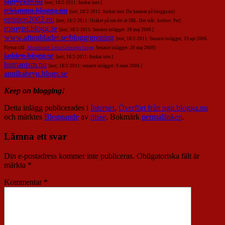
jagtycker.nu
[not; 18/2-2011: funkar inte.]
reklamnu.blogga.nu
[not; 18/2-2011: funkar inte. Du hamnar på blogga.nu]
opinion2002.nu
[not; 18/2-2011: Osäker på om det är SBL. Det står: Author: Per]
rosqvist.blogg.se
[not; 18/2-2011: Senaste inlägget: 28 maj 2009.]
www.aftonbladet.se/blogg/groning
[not; 18/2-2011: Senaste inlägget; 19 apr 2006.
Flyttat till:
Aftonbladet Lotta Grönings blogg
. Senaste inlägget: 20 maj 2009]
ladden.blogg.se
[not; 18/2-2011: funkar inte.]
humanism.nu
[not; 18/2-2011: senaste inlägget: 9 mars 2006.]
annikabryn.blogs.se
Keep on blogging!
Detta inlägg publicerades i
Internet
,
Överfört från ngn.blogga.nu
och märktes
Bloggande
av
nisse
. Bokmärk
permalänken
.
Lämna ett svar
Din e-postadress kommer inte publiceras.
Obligatoriska fält är
märkta
*
Kommentar
*