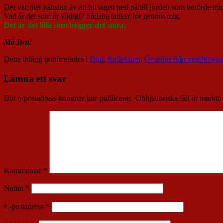
Det var mer känslan av att bli tagen ned på/till jorden som berörde mig
Vad är det som är viktigt? Sådana tankar for genom mig.
Det är det lilla som bygger det stora.
Må Bra!
Detta inlägg publicerades i
Djur
,
Reflektion
,
Överfört från ngn.blogg
Lämna ett svar
Din e-postadress kommer inte publiceras.
Obligatoriska fält är märkta
Kommentar
*
Namn
*
E-postadress
*