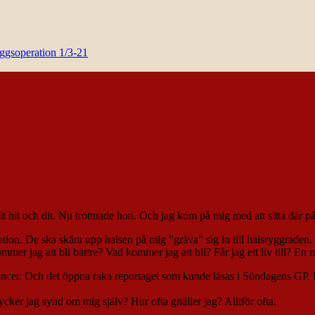
yggsoperation 1/3-21
 hit och dit. Nu tröttnade hon. Och jag kom på mig med att sitta där på 
n. De ska skära upp halsen på mig ”gräva” sig in till halsryggraden. ”F
er jag att bli bättre? Vad kommer jag att bli? Får jag ett liv till? En 
ncer. Och det öppna raka reportaget som kunde läsas i Söndagens GP. De
cker jag synd om mig själv? Hur ofta gnäller jag? Alltför ofta.