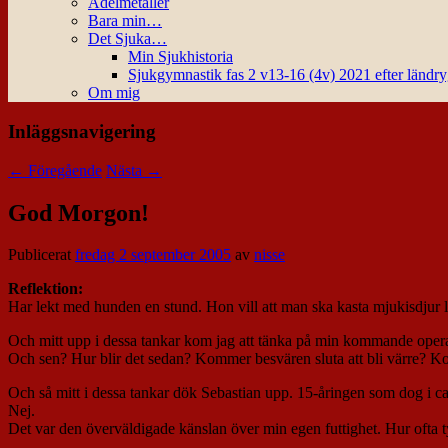
Ädelmetaller
Bara min…
Det Sjuka…
Min Sjukhistoria
Sjukgymnastik fas 2 v13-16 (4v) 2021 efter ländr
Om mig
Inläggsnavigering
←
Föregående
Nästa
→
God Morgon!
Publicerat
fredag 2 september 2005
av
nisse
Reflektion:
Har lekt med hunden en stund. Hon vill att man ska kasta mjukisdjur lit
Och mitt upp i dessa tankar kom jag att tänka på min kommande operatio
Och sen? Hur blir det sedan? Kommer besvären sluta att bli värre? Komm
Och så mitt i dessa tankar dök Sebastian upp. 15-åringen som dog i ca
Nej.
Det var den överväldigade känslan över min egen futtighet. Hur ofta ty