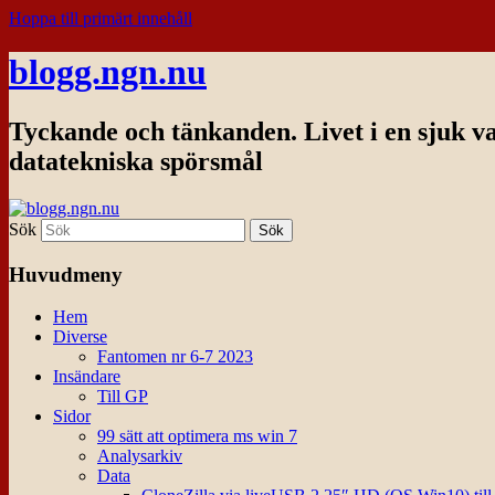
Hoppa till primärt innehåll
blogg.ngn.nu
Tyckande och tänkanden. Livet i en sjuk v
datatekniska spörsmål
Sök
Huvudmeny
Hem
Diverse
Fantomen nr 6-7 2023
Insändare
Till GP
Sidor
99 sätt att optimera ms win 7
Analysarkiv
Data