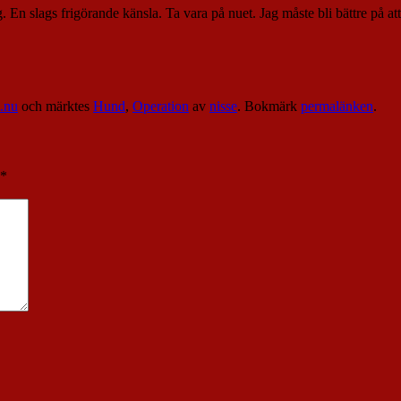
. En slags frigörande känsla. Ta vara på nuet. Jag måste bli bättre på at
a.nu
och märktes
Hund
,
Operation
av
nisse
. Bokmärk
permalänken
.
*