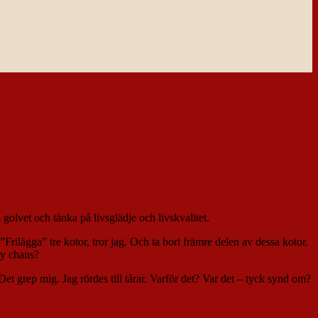
golvet och tänka på livsglädje och livskvalitet.
rilägga” tre kotor, tror jag. Och ta bort främre delen av dessa kotor.
ny chans?
t grep mig. Jag rördes till tårar. Varför det? Var det – tyck synd om?