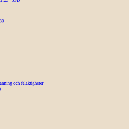
l 2,25″ SSD
80
sanning och felaktigheter
n