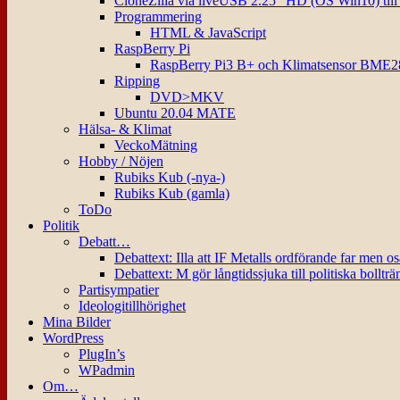
CloneZilla via liveUSB 2.25″ HD (OS Win10) til
Programmering
HTML & JavaScript
RaspBerry Pi
RaspBerry Pi3 B+ och Klimatsensor BME2
Ripping
DVD>MKV
Ubuntu 20.04 MATE
Hälsa- & Klimat
VeckoMätning
Hobby / Nöjen
Rubiks Kub (-nya-)
Rubiks Kub (gamla)
ToDo
Politik
Debatt…
Debattext: Illa att IF Metalls ordförande far men o
Debattext: M gör långtidssjuka till politiska bollträ
Partisympatier
Ideologitillhörighet
Mina Bilder
WordPress
PlugIn’s
WPadmin
Om…