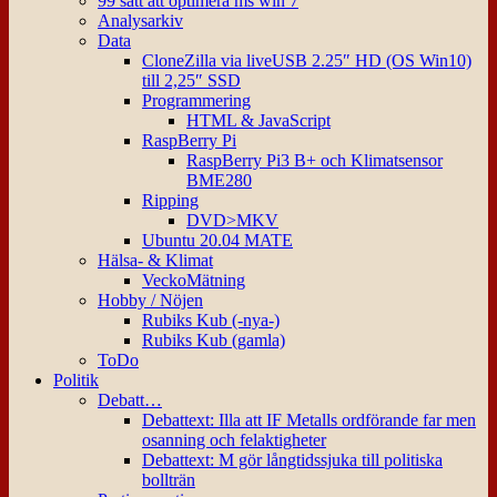
99 sätt att optimera ms win 7
Analysarkiv
Data
CloneZilla via liveUSB 2.25″ HD (OS Win10)
till 2,25″ SSD
Programmering
HTML & JavaScript
RaspBerry Pi
RaspBerry Pi3 B+ och Klimatsensor
BME280
Ripping
DVD>MKV
Ubuntu 20.04 MATE
Hälsa- & Klimat
VeckoMätning
Hobby / Nöjen
Rubiks Kub (-nya-)
Rubiks Kub (gamla)
ToDo
Politik
Debatt…
Debattext: Illa att IF Metalls ordförande far men
osanning och felaktigheter
Debattext: M gör långtidssjuka till politiska
bollträn