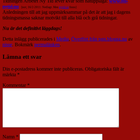
Tidningen Arbetet Ny Tid lever kvar som nätupplaga:
www.nu-
nytid.nu
[not; 16/2-2011: Nedlagt. Men
nytid.se
finns]
Anledningen till att jag uppmärksammar på det är att jag i dagens
tidningsmassa saknar motvikt till alla blå och grå tidningar.
Nu är det definitivt läggdags!
Detta inlägg publicerades i
Media
,
Överfört från ngn.blogga.nu
av
nisse
. Bokmärk
permalänken
.
Lämna ett svar
Din e-postadress kommer inte publiceras.
Obligatoriska fält är
märkta
*
Kommentar
*
Namn
*