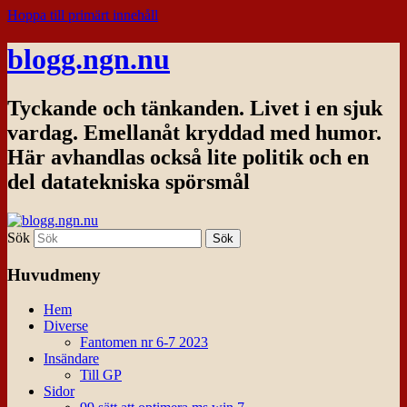
Hoppa till primärt innehåll
blogg.ngn.nu
Tyckande och tänkanden. Livet i en sjuk
vardag. Emellanåt kryddad med humor.
Här avhandlas också lite politik och en
del datatekniska spörsmål
Sök
Huvudmeny
Hem
Diverse
Fantomen nr 6-7 2023
Insändare
Till GP
Sidor