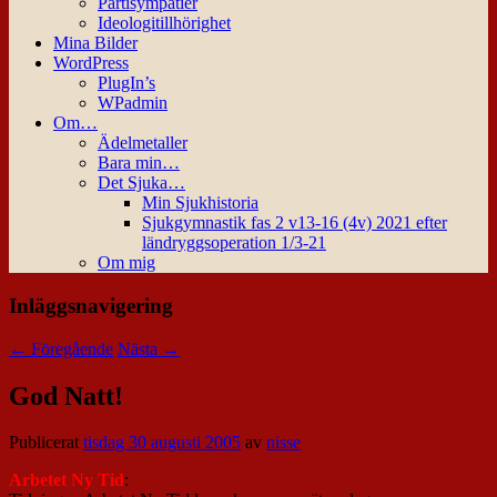
Partisympatier
Ideologitillhörighet
Mina Bilder
WordPress
PlugIn’s
WPadmin
Om…
Ädelmetaller
Bara min…
Det Sjuka…
Min Sjukhistoria
Sjukgymnastik fas 2 v13-16 (4v) 2021 efter
ländryggsoperation 1/3-21
Om mig
Inläggsnavigering
←
Föregående
Nästa
→
God Natt!
Publicerat
tisdag 30 augusti 2005
av
nisse
Arbetet Ny Tid
: