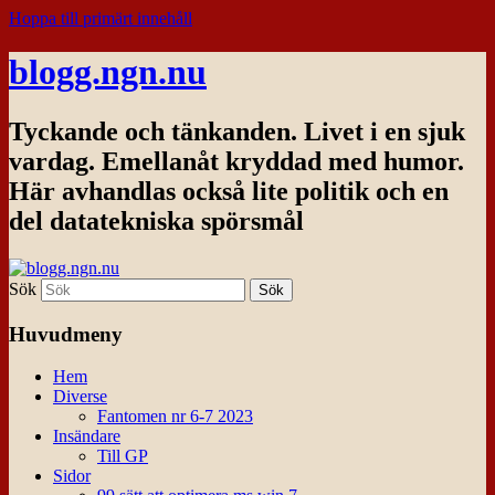
Hoppa till primärt innehåll
blogg.ngn.nu
Tyckande och tänkanden. Livet i en sjuk
vardag. Emellanåt kryddad med humor.
Här avhandlas också lite politik och en
del datatekniska spörsmål
Sök
Huvudmeny
Hem
Diverse
Fantomen nr 6-7 2023
Insändare
Till GP
Sidor