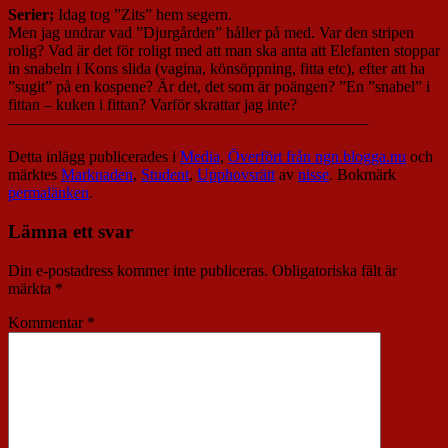
Serier;
Idag tog ”Zits” hem segern.
Men jag undrar vad ”Djurgården” håller på med. Var den stripen
rolig? Vad är det för roligt med att man ska anta att Elefanten stoppar
in snabeln i Kons slida (vagina, könsöppning, fitta etc), efter att ha
”sugit” på en kospene? Är det, det som är poängen? ”En ”snabel” i
fittan – kuken i fittan? Varför skrattar jag inte?
——————————————————————–
Detta inlägg publicerades i
Media
,
Överfört från ngn.blogga.nu
och
märktes
Marknaden
,
Student
,
Upphovsrätt
av
nisse
. Bokmärk
permalänken
.
Lämna ett svar
Din e-postadress kommer inte publiceras.
Obligatoriska fält är
märkta
*
Kommentar
*