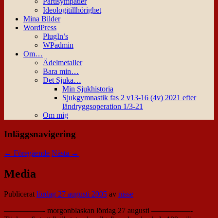
Partisympatier
Ideologitillhörighet
Mina Bilder
WordPress
PlugIn’s
WPadmin
Om…
Ädelmetaller
Bara min…
Det Sjuka…
Min Sjukhistoria
Sjukgymnastik fas 2 v13-16 (4v) 2021 efter
ländryggsoperation 1/3-21
Om mig
Inläggsnavigering
←
Föregående
Nästa
→
Media
Publicerat
lördag 27 augusti 2005
av
nisse
—————- morgonblaskan lördag 27 augusti —————-