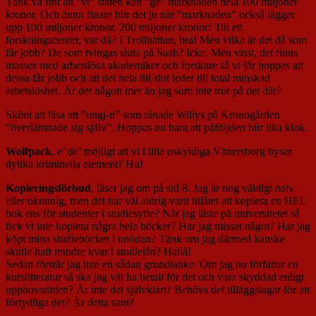
Tänk va fint att ”vi” staten kan ”ge” marknaden hela 100 miljoner
kronor. Och ännu finare blir det ju när ”marknaden” också lägger
upp 100 miljoner kronor. 200 miljoner kronor! Till ett
forskningscenter, var då? I Trollhättan, bra! Men vilka är det då som
får jobb? De som tvingas sluta på Saab? Icke. Men visst, det finns
massor med arbetslösa akademiker och forskare så vi får hoppas att
dessa får jobb och att det hela till slut leder till total minskad
arbetslöshet. Är det någon mer än jag som inte tror på det där?
Skönt att läsa att ”ungj-n” som rånade Willys på Kronogården
”överlämnade sig själv”. Hoppas nu bara att påföljden blir lika klok.
Wolfpack
, e’ de’ möjligt att vi i lilla oskyldiga Vänersborg hyser
dylika kriminella element? Hu!
Kopieringsförbud
, läser jag om på sid 8. Jag är nog väldigt naiv
eller okunnig, men det har väl aldrig varit tillåtet att kopiera en HEL
bok ens för studenter i studiesyfte? När jag läste på universitetet så
fick vi inte kopiera några hela böcker? Har jag missat något? Har jag
köpt mina studieböcker i onödan? Tänk om jag därmed kanske
skulle haft mindre kvar i studielån? Hallå!
Sedan förstår jag inte en sådan grundtanke. Om jag nu författar en
kurslitteratur så ska jag väl ha betalt för det och vara skyddad enligt
upphovsrätten? Är inte det självklart? Behövs det tilläggslagar för att
förtydliga det? Är detta sant?