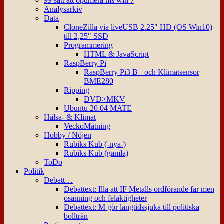
99 sätt att optimera ms win 7
Analysarkiv
Data
CloneZilla via liveUSB 2.25″ HD (OS Win10)
till 2,25″ SSD
Programmering
HTML & JavaScript
RaspBerry Pi
RaspBerry Pi3 B+ och Klimatsensor
BME280
Ripping
DVD>MKV
Ubuntu 20.04 MATE
Hälsa- & Klimat
VeckoMätning
Hobby / Nöjen
Rubiks Kub (-nya-)
Rubiks Kub (gamla)
ToDo
Politik
Debatt…
Debattext: Illa att IF Metalls ordförande far men
osanning och felaktigheter
Debattext: M gör långtidssjuka till politiska
bollträn