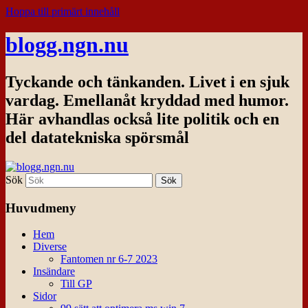
Hoppa till primärt innehåll
blogg.ngn.nu
Tyckande och tänkanden. Livet i en sjuk
vardag. Emellanåt kryddad med humor.
Här avhandlas också lite politik och en
del datatekniska spörsmål
Sök
Huvudmeny
Hem
Diverse
Fantomen nr 6-7 2023
Insändare
Till GP
Sidor