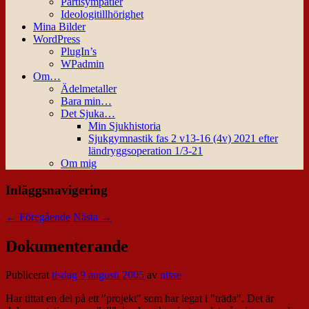
Partisympatier
Ideologitillhörighet
Mina Bilder
WordPress
PlugIn’s
WPadmin
Om…
Ädelmetaller
Bara min…
Det Sjuka…
Min Sjukhistoria
Sjukgymnastik fas 2 v13-16 (4v) 2021 efter
ländryggsoperation 1/3-21
Om mig
Inläggsnavigering
←
Föregående
Nästa
→
Dokumenterande
Publicerat
tisdag 9 augusti 2005
av
nisse
Har tittat en del på ett "projekt" som har legat i "träda". Det är