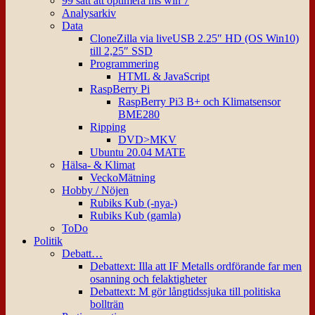
99 sätt att optimera ms win 7
Analysarkiv
Data
CloneZilla via liveUSB 2.25″ HD (OS Win10)
till 2,25″ SSD
Programmering
HTML & JavaScript
RaspBerry Pi
RaspBerry Pi3 B+ och Klimatsensor
BME280
Ripping
DVD>MKV
Ubuntu 20.04 MATE
Hälsa- & Klimat
VeckoMätning
Hobby / Nöjen
Rubiks Kub (-nya-)
Rubiks Kub (gamla)
ToDo
Politik
Debatt…
Debattext: Illa att IF Metalls ordförande far men
osanning och felaktigheter
Debattext: M gör långtidssjuka till politiska
bollträn