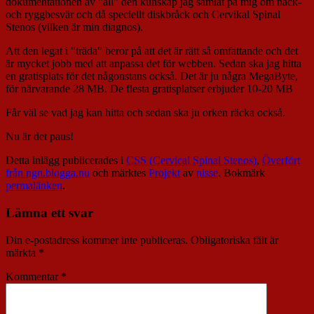
dokumentationen av "all" den kunskap jag samlat på mig om nack-
och ryggbesvär och då speciellt diskbråck och Cervikal Spinal
Stenos (vilken är min diagnos).
Att den legat i "träda" beror på att det är rätt så omfattande och det
är mycket jobb med att anpassa det för webben. Sedan ska jag hitta
en gratisplats för det någonstans också. Det är ju några MegaByte,
för närvarande 28 MB. De flesta gratisplatser erbjuder 10-20 MB
Får väl se vad jag kan hitta och sedan ska ju orken räcka också.
Nu är det paus!
Detta inlägg publicerades i
CSS (Cervical Spinal Stenos)
,
Överfört
från ngn.blogga.nu
och märktes
Projekt
av
nisse
. Bokmärk
permalänken
.
Lämna ett svar
Din e-postadress kommer inte publiceras.
Obligatoriska fält är
märkta
*
Kommentar
*