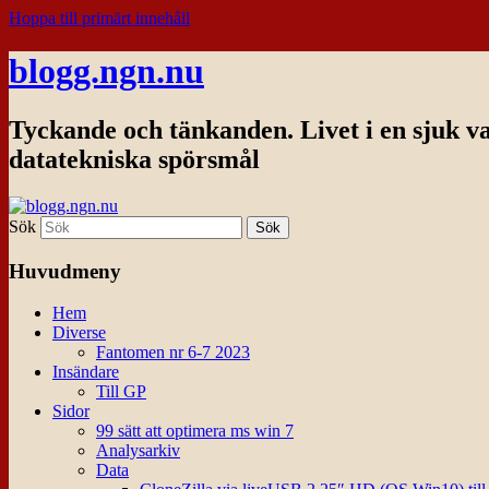
Hoppa till primärt innehåll
blogg.ngn.nu
Tyckande och tänkanden. Livet i en sjuk v
datatekniska spörsmål
Sök
Huvudmeny
Hem
Diverse
Fantomen nr 6-7 2023
Insändare
Till GP
Sidor
99 sätt att optimera ms win 7
Analysarkiv
Data