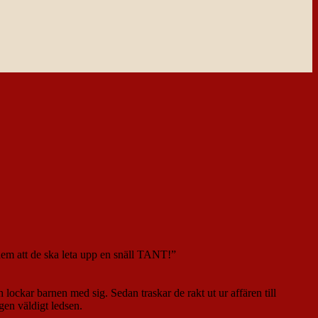
l dem att de ska leta upp en snäll TANT!”
ch lockar barnen med sig. Sedan traskar de rakt ut ur affären till
gen väldigt ledsen.