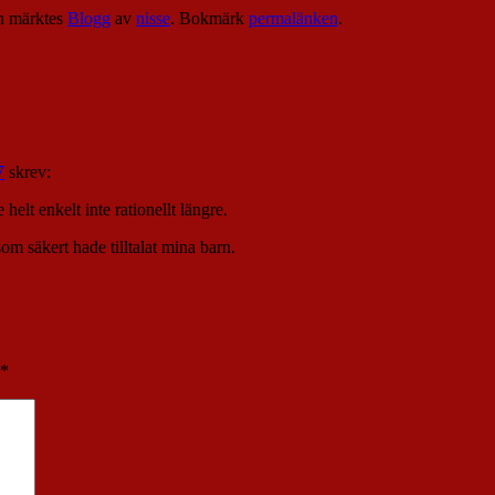
 märktes
Blogg
av
nisse
. Bokmärk
permalänken
.
7
skrev:
 helt enkelt inte rationellt längre.
som säkert hade tilltalat mina barn.
*