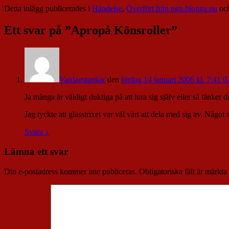
Detta inlägg publicerades i
Händelse
,
Överfört från ngn.blogga.nu
och
Ett svar på ”
Apropå Könsroller
”
Vardagstankar
den
lördag 14 januari 2006 kl. 7:41 0
Ja många är väldigt duktiga på att lura sig själv eller så tänker de
Jag tyckte att glasstrixet var väl värt att dela med sig av. Något 
Svara
↓
Lämna ett svar
Din e-postadress kommer inte publiceras.
Obligatoriska fält är märkta