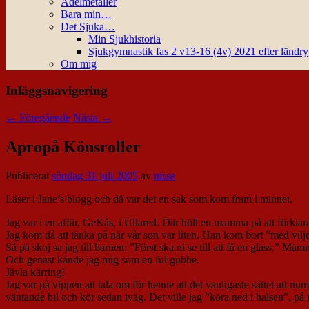
Ädelmetaller
Bara min…
Det Sjuka…
Min Sjukhistoria
Sjukgymnastik fas 2 v13-16 (4v) 2021 efter ländr
Om mig
Inläggsnavigering
←
Föregående
Nästa
→
Apropå Könsroller
Publicerat
söndag 31 juli 2005
av
nisse
Läser i Jane’s blogg och då var det en sak som kom fram i minnet.
Jag var i en affär, GeKås, i Ullared. Där höll en mamma på att förkla
Jag kom då att tänka på när vår son var liten. Han kom bort ”med vilje
Så på skoj sa jag till barnen: ”Först ska ni se till att få en glass.” 
Och genast kände jag mig som en ful gubbe.
Jävla kärring!
Jag var på vippen att tala om för henne att det vanligaste sättet att num
väntande bil och kör sedan iväg. Det ville jag ”köra ned i halsen”, p