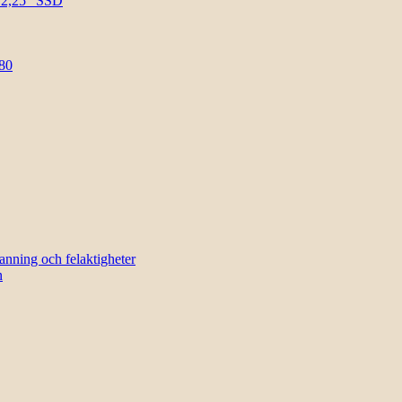
l 2,25″ SSD
80
sanning och felaktigheter
n