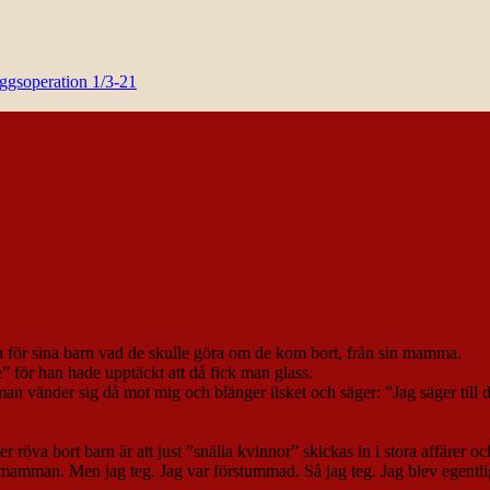
yggsoperation 1/3-21
ra för sina barn vad de skulle göra om de kom bort, från sin mamma.
” för han hade upptäckt att då fick man glass.
Mamman vänder sig då mot mig och blänger ilsket och säger: ”Jag säger til
er röva bort barn är att just ”snälla kvinnor” skickas in i stora affärer o
å mamman. Men jag teg. Jag var förstummad. Så jag teg. Jag blev egentli