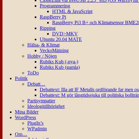
CloneZilla via liveUSB 2.25″ HD (OS Win10) til
Programmering
HTML & JavaScript
RaspBerry Pi
RaspBerry Pi3 B+ och Klimatsensor BME2
Ripping
DVD>MKV
Ubuntu 20.04 MATE
Hälsa- & Klimat
VeckoMätning
Hobby / Nöjen
Rubiks Kub (-nya-)
Rubiks Kub (gamla)
ToDo
Politik
Debatt…
Debattext: Illa att IF Metalls ordförande far men o
Debattext: M gör långtidssjuka till politiska bollträ
Partisympatier
Ideologitillhörighet
Mina Bilder
WordPress
PlugIn’s
WPadmin
Om…