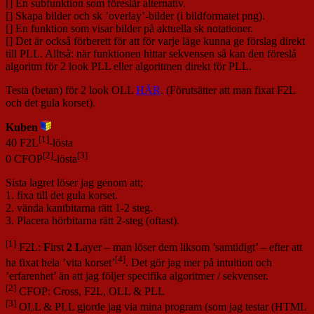
[] En subfunktion som föreslår alternativ.
[] Skapa bilder och sk ’overlay’-bilder (i bildformatet png).
[] En funktion som visar bilder på aktuella sk notationer.
[] Det är också förberett för att för varje läge kunna ge förslag direkt
till PLL. Alltså: när funktionen hittar sekvensen så kan den föreslå
algoritm för 2 look PLL eller algoritmen direkt för PLL.
Testa (betan) för 2 look OLL
HÄR
. (Förutsätter att man fixat F2L
och det gula korset).
Kuben
[1]
40 F2L
-lösta
[2]
[3]
0 CFOP
-lösta
Sista lagret löser jag genom att;
1. fixa till det gula korset.
2. vända kantbitarna rätt 1-2 steg.
3. Placera hörbitarna rätt 2-steg (oftast).
[1]
F2L:
F
irst
2
L
ayer – man löser dem liksom ’samtidigt’ – efter att
[4]
ha fixat hela ’vita korset’
. Det gör jag mer på intuition och
’erfarenhet’ än att jag följer specifika algoritmer / sekvenser.
[2]
CFOP: Cross, F2L, OLL & PLL
[3]
OLL & PLL gjorde jag via mina program (som jag testar (HTML