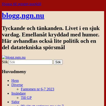
Hoppa till primärt innehåll
blogg.ngn.nu
Tyckande och tänkanden. Livet i en sjuk
vardag. Emellanåt kryddad med humor.
Här avhandlas också lite politik och en
del datatekniska spörsmål
Sök
Huvudmeny
Hem
Diverse
Fantomen nr 6-7 2023
Insändare
Till GP
Sidor