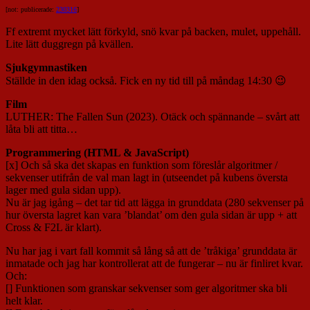
[not: publicerade:
230316
]
Ff extremt mycket lätt förkyld, snö kvar på backen, mulet, uppehåll.
Lite lätt duggregn på kvällen.
Sjukgymnastiken
Ställde in den idag också. Fick en ny tid till på måndag 14:30 😉
Film
LUTHER: The Fallen Sun (2023). Otäck och spännande – svårt att
låta bli att titta…
Programmering (HTML & JavaScript)
[x] Och så ska det skapas en funktion som föreslår algoritmer /
sekvenser utifrån de val man lagt in (utseendet på kubens översta
lager med gula sidan upp).
Nu är jag igång – det tar tid att lägga in grunddata (280 sekvenser på
hur översta lagret kan vara ’blandat’ om den gula sidan är upp + att
Cross & F2L är klart).
Nu har jag i vart fall kommit så lång så att de ’tråkiga’ grunddata är
inmatade och jag har kontrollerat att de fungerar – nu är finliret kvar.
Och:
[] Funktionen som granskar sekvenser som ger algoritmer ska bli
helt klar.