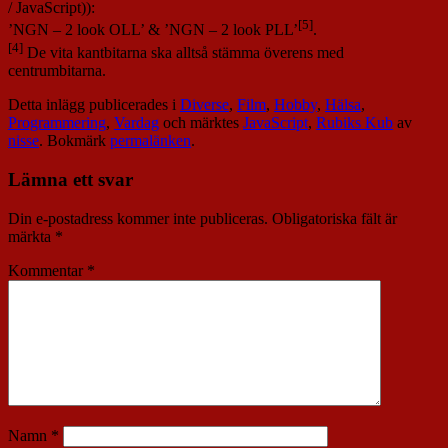
/ JavaScript)):
[5]
’NGN – 2 look OLL’ & ’NGN – 2 look PLL’
.
[4]
De vita kantbitarna ska alltså stämma överens med
centrumbitarna.
Detta inlägg publicerades i
Diverse
,
Film
,
Hobby
,
Hälsa
,
Programmering
,
Vardag
och märktes
JavaScript
,
Rubiks Kub
av
nisse
. Bokmärk
permalänken
.
Lämna ett svar
Din e-postadress kommer inte publiceras.
Obligatoriska fält är
märkta
*
Kommentar
*
Namn
*