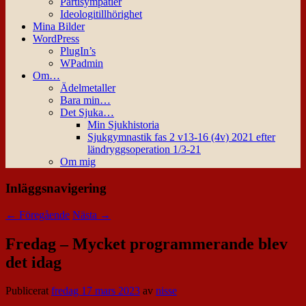
Partisympatier
Ideologitillhörighet
Mina Bilder
WordPress
PlugIn’s
WPadmin
Om…
Ädelmetaller
Bara min…
Det Sjuka…
Min Sjukhistoria
Sjukgymnastik fas 2 v13-16 (4v) 2021 efter
ländryggsoperation 1/3-21
Om mig
Inläggsnavigering
←
Föregående
Nästa
→
Fredag – Mycket programmerande blev
det idag
Publicerat
fredag 17 mars 2023
av
nisse