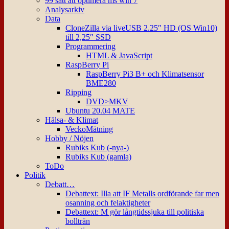
99 sätt att optimera ms win 7
Analysarkiv
Data
CloneZilla via liveUSB 2.25″ HD (OS Win10)
till 2,25″ SSD
Programmering
HTML & JavaScript
RaspBerry Pi
RaspBerry Pi3 B+ och Klimatsensor
BME280
Ripping
DVD>MKV
Ubuntu 20.04 MATE
Hälsa- & Klimat
VeckoMätning
Hobby / Nöjen
Rubiks Kub (-nya-)
Rubiks Kub (gamla)
ToDo
Politik
Debatt…
Debattext: Illa att IF Metalls ordförande far men
osanning och felaktigheter
Debattext: M gör långtidssjuka till politiska
bollträn