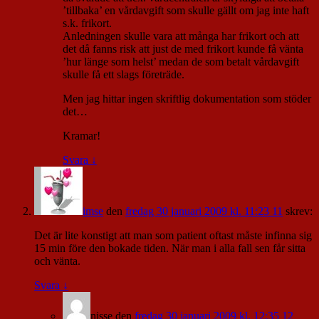
’tillbaka’ en vårdavgift som skulle gällt om jag inte haft
s.k. frikort.
Anledningen skulle vara att många har frikort och att
det då fanns risk att just de med frikort kunde få vänta
’hur länge som helst’ medan de som betalt vårdavgift
skulle få ett slags företräde.
Men jag hittar ingen skriftlig dokumentation som stöder
det…
Kramar!
Svara
↓
imse
den
fredag 30 januari 2009 kl. 11:23 11
skrev:
Det är lite konstigt att man som patient oftast måste infinna sig
15 min före den bokade tiden. När man i alla fall sen får sitta
och vänta.
Svara
↓
nisse
den
fredag 30 januari 2009 kl. 12:35 12