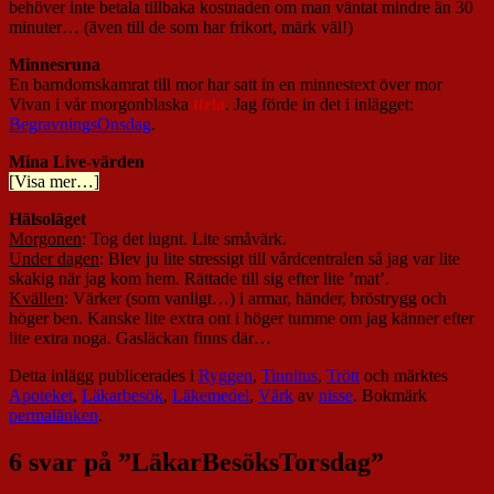
behöver inte betala tillbaka kostnaden om man väntat mindre än 30
minuter… (även till de som har frikort, märk väl!)
Minnesruna
En barndomskamrat till mor har satt in en minnestext över mor
Vivan i vår morgonblaska
ttela
. Jag förde in det i inlägget:
BegravningsOnsdag
.
Mina Live-värden
[Visa mer…]
Hälsoläget
Morgonen
: Tog det lugnt. Lite småvärk.
Under dagen
: Blev ju lite stressigt till vårdcentralen så jag var lite
skakig när jag kom hem. Rättade till sig efter lite ’mat’.
Kvällen
: Värker (som vanligt…) i armar, händer, bröstrygg och
höger ben. Kanske lite extra ont i höger tumme om jag känner efter
lite extra noga. Gasläckan finns där…
Detta inlägg publicerades i
Ryggen
,
Tinnitus
,
Trött
och märktes
Apoteket
,
Läkarbesök
,
Läkemedel
,
Värk
av
nisse
. Bokmärk
permalänken
.
6 svar på ”
LäkarBesöksTorsdag
”