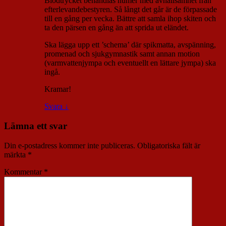
Blodtrycket behandlas numer med avhållsamhet från
efterlevandebestyren. Så långt det går är de förpassade
till en gång per vecka. Bättre att samla ihop skiten och
ta den pärsen en gång än att sprida ut eländet.
Ska lägga upp ett ’schema’ där spikmatta, avspänning,
promenad och sjukgymnastik samt annan motion
(varmvattenjympa och eventuellt en lättare jympa) ska
ingå.
Kramar!
Svara
↓
Lämna ett svar
Din e-postadress kommer inte publiceras.
Obligatoriska fält är
märkta
*
Kommentar
*