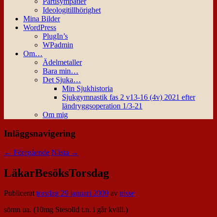
Partisympatier
Ideologitillhörighet
Mina Bilder
WordPress
PlugIn’s
WPadmin
Om…
Ädelmetaller
Bara min…
Det Sjuka…
Min Sjukhistoria
Sjukgymnastik fas 2 v13-16 (4v) 2021 efter
ländryggsoperation 1/3-21
Om mig
Inläggsnavigering
←
Föregående
Nästa
→
LäkarBesöksTorsdag
Publicerat
torsdag 29 januari 2009
av
nisse
sömn ua. (10mg Stesolid t.n. i går kväll.)