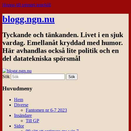
Hoppa till primärt innehåll
blogg.ngn.nu
Tyckande och tänkanden. Livet i en sjuk
vardag. Emellanåt kryddad med humor.
Här avhandlas också lite politik och en
del datatekniska spörsmål
Sök
Huvudmeny
Hem
Diverse
Fantomen nr 6-7 2023
Insändare
Till GP
Sidor