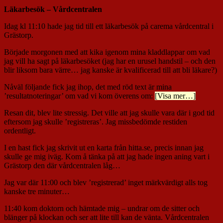
Läkarbesök – Vårdcentralen
Idag kl 11:10 hade jag tid till ett läkarbesök på carema vårdcentral i
Grästorp.
Började morgonen med att kika igenom mina kladdlappar om vad
jag vill ha sagt på läkarbesöket (jag har en urusel handstil – och den
blir liksom bara värre… jag kanske är kvalificerad till att bli läkare?)
Nåväl följande fick jag ihop, det med röd text är mina
’resultatnoteringar’ om vad vi kom överens om:
[Visa mer…]
Resan dit, blev lite stressig. Det ville att jag skulle vara där i god tid
eftersom jag skulle ’registreras’. Jag missbedömde restiden
ordentligt.
I en hast fick jag skrivit ut en karta från hitta.se, precis innan jag
skulle ge mig iväg. Kom å tänka på att jag hade ingen aning vart i
Grästorp den där vårdcentralen låg…
Jag var där 11:00 och blev ’registrerad’ inget märkvärdigt alls tog
kanske tre minuter…
11:40 kom doktorn och hämtade mig – undrar om de sitter och
blänger på klockan och ser att lite till kan de vänta. Vårdcentralen