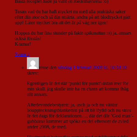
Bästa receptet hade ju varit en medelhavsresa :o)
Tusan vad du har haft mycket nu med alla praktiska saker
efter din mor och så din smärta..undra på att blodtrycket gått
upp! Låter mycket bra att det är på väg ner igen!
Hoppas du har fina stunder på fakir-spikmattan :o) ja, annars
också förstås!
Kramar!
Svara
↓
nisse
den
söndag 1 februari 2009 kl. 10:34 10
skrev:
Egentligen är det där ’punkt för punkt’-listan mer för
min skull. jag skulle inte ha en chans att komma ihåg
allt annars.
Afterlevandebestyren; ja, usch ja och nu väntar
bouppteckningsblanketten på att bli ifylld och nu strax
är det dags för deklarationen…, där det där ’God man’-
gubbarna kommer att spöka en del eftersom de avled
under 2008, de med.