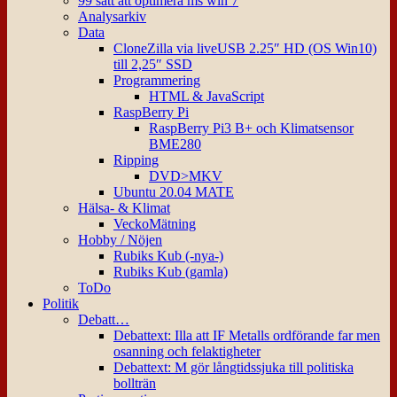
99 sätt att optimera ms win 7
Analysarkiv
Data
CloneZilla via liveUSB 2.25″ HD (OS Win10)
till 2,25″ SSD
Programmering
HTML & JavaScript
RaspBerry Pi
RaspBerry Pi3 B+ och Klimatsensor
BME280
Ripping
DVD>MKV
Ubuntu 20.04 MATE
Hälsa- & Klimat
VeckoMätning
Hobby / Nöjen
Rubiks Kub (-nya-)
Rubiks Kub (gamla)
ToDo
Politik
Debatt…
Debattext: Illa att IF Metalls ordförande far men
osanning och felaktigheter
Debattext: M gör långtidssjuka till politiska
bollträn