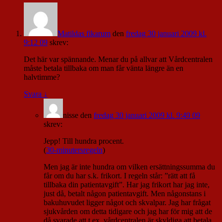
Matildas fikarum
den
fredag 30 januari 2009 kl.
9:12 09
skrev:
Det här var spännande. Menar du på allvar att Vårdcentralen
måste betala tillbaka om man får vänta längre än en
halvtimme?
Svara
↓
nisse
den
fredag 30 januari 2009 kl. 9:49 09
skrev:
Jepp! Till hundra procent.
(
30-minutersregeln
)
Men jag är inte hundra om vilken ersättningssumma du
får om du har s.k. frikort. I regeln står: ”rätt att få
tillbaka din patientavgift”. Har jag frikort har jag inte,
just då, betalt någon patientavgift. Men någonstans i
bakuhuvudet ligger något och skvalpar. Jag har frågat
sjukvården om detta tidigare och jag har för mig att de
då svarade att t.ex. vårdcentralen är skyldiga att betala