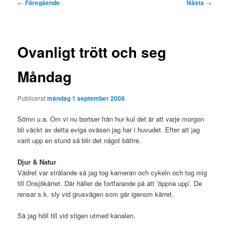
Inläggsnavigering
←
Föregående
Nästa
→
Ovanligt trött och seg
Måndag
Publicerat
måndag 1 september 2008
Sömn u.a. Om vi nu bortser från hur kul det är att varje morgon
bli väckt av detta eviga oväsen jag har i huvudet. Efter att jag
varit upp en stund så blir det något bättre.
Djur & Natur
Vädret var strålande så jag tog kameran och cykeln och tog mig
till Onsjökärret. Där håller de fortfarande på att ’öppna upp’. De
rensar s.k. sly vid grusvägen som går igenom kärret.
Så jag höll till vid stigen utmed kanalen.