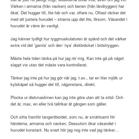
Värken i armarna (från nacken) och benen (från ländryggen) har
ökat. Det hugger till, lite här och var, oftare nu. Oftast räcker det
med att justera huvudet – strama upp det lite, liksom. Väsandet i
huvudet är värre än vanligt.
Jag känner tydligt hur ryggmuskulaturen är spänd och det värker
extra vid det ’gamla’ och den ’nya’ diskbråcket i bröstryggen.
Måste hela tiden tänka på hur jag rör mig. Kan inte gå på något
slappt vis utan det måste vara kontrollerat.
Tänker jag inte på hur jag gör när jag, t.ex., tar en liter mjölk ur
kylskåpet så hugger det till, någonstans, direkt.
Plocka ur diskmaskinen kan jag inte göra utan att ta stöd. Och
det är, max, en eller två tallrikar åt gången som gäller.
Och sitta framför tangentbordet, som nu, är smärtsamt för
händerna, armarna och nacken. Dessutom ökar väsandet i
huvudet konstant. Nu snart hör jag nog inte vad jag tänker…