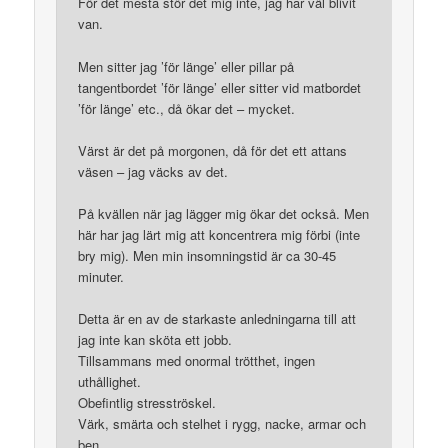
För det mesta stör det mig inte, jag har väl blivit
van.
Men sitter jag ’för länge’ eller pillar på
tangentbordet ’för länge’ eller sitter vid matbordet
’för länge’ etc., då ökar det – mycket.
Värst är det på morgonen, då för det ett attans
väsen – jag väcks av det.
På kvällen när jag lägger mig ökar det också. Men
här har jag lärt mig att koncentrera mig förbi (inte
bry mig). Men min insomningstid är ca 30-45
minuter.
Detta är en av de starkaste anledningarna till att
jag inte kan sköta ett jobb.
Tillsammans med onormal trötthet, ingen
uthållighet.
Obefintlig stresströskel.
Värk, smärta och stelhet i rygg, nacke, armar och
ben.