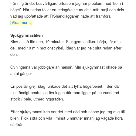
För mig är det besvärligare eftersom jag har problem med ’kom-i-
håget’. Här nedan följer en redogörelse av dels mitt mejl och dels
vad jag uppfattade att FK-handläggaren hade att framföra.
[Visa mer…]
Sjukgymnastiken
Blev alltså lite sen, 10 minuter. Sjukgymnastiken börja, för min
del, med 10 min motionscykel. Idag var jag helt slut redan efter
den.
Övningarna var jobbigare än nånsin. Min sjukgymnast ökade på
antal gånger.
En positiv grej, idag funkade det att lyfta högerbenet, i den där
fullständigt onaturliga övningen där man ligger på en vadderad
stock / påle, utmed ryggraden.
Efter sjukgymnastiken var det med nöd och näppe jag tog mig till
bilen. Fick sitta och vila i minst 5 minuter innan jag vågade köra
därifrån.