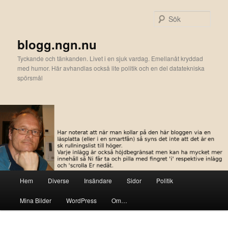
Hoppa
till
Sök
primärt
innehåll
blogg.ngn.nu
Tyckande och tänkanden. Livet i en sjuk vardag. Emellanåt kryddad
med humor. Här avhandlas också lite politik och en del datatekniska
spörsmål
Huvudmeny
Hem
Diverse
Insändare
Sidor
Politik
Mina Bilder
WordPress
Om…