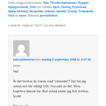
Detta inlägg publicerades i
Djur
,
Försäkringskassan
,
Ryggen
,
Sjukgymnastik
,
Trött
och märktes
Fjäril
,
Fästing
,
Promenad
,
Sjukersättning
,
Skogsödla
,
Snäcka
,
Spindel
,
Svamp
,
Trollslända
,
Värk
av
nisse
. Bokmärk
permalänken
.
2 SVAR PÅ ”
OVANLIGT TRÖTT OCH SEG MÅNDAG
”
kaktusblomman
den
onsdag 3 september 2008 kl. 0:37 00
skrev:
Hej!
Är det tinnitus du menar med ”väsandet”? Det har jag
också och blir väldigt trött i huvudet av det. Mina
kognitiva besvär har ökat också sedan jag fick tinnitus,
tyvärr.
Kämpa på!