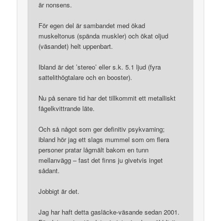
är nonsens.
För egen del är sambandet med ökad
muskeltonus (spända muskler) och ökat oljud
(väsandet) helt uppenbart.
Ibland är det ’stereo’ eller s.k. 5.1 ljud (fyra
sattelithögtalare och en booster).
Nu på senare tid har det tillkommit ett metalliskt
fågelkvittrande läte.
Och så något som ger definitiv psykvarning;
ibland hör jag ett slags mummel som om flera
personer pratar lågmält bakom en tunn
mellanvägg – fast det finns ju givetvis inget
sådant.
Jobbigt är det.
Jag har haft detta gasläcke-väsande sedan 2001.