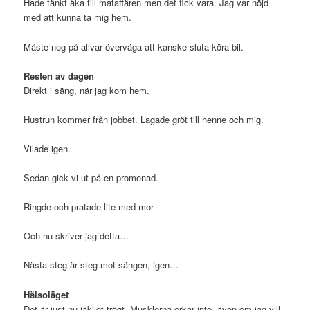
Hade tänkt åka till mataffären men det fick vara. Jag var nöjd
med att kunna ta mig hem.
Måste nog på allvar överväga att kanske sluta köra bil.
Resten av dagen
Direkt i säng, när jag kom hem.
Hustrun kommer från jobbet. Lagade gröt till henne och mig.
Vilade igen.
Sedan gick vi ut på en promenad.
Ringde och pratade lite med mor.
Och nu skriver jag detta…
Nästa steg är steg mot sängen, igen…
Hälsoläget
Det är just nu jäkligt trögt. Musklerna orkar inte, även om jag vill.