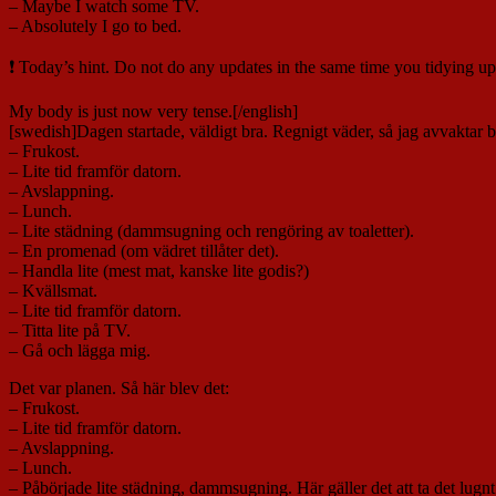
– Maybe I watch some TV.
– Absolutely I go to bed.
❗ Today’s hint. Do not do any updates in the same time you tidying up
My body is just now very tense.[/english]
[swedish]Dagen startade, väldigt bra. Regnigt väder, så jag avvaktar b
– Frukost.
– Lite tid framför datorn.
– Avslappning.
– Lunch.
– Lite städning (dammsugning och rengöring av toaletter).
– En promenad (om vädret tillåter det).
– Handla lite (mest mat, kanske lite godis?)
– Kvällsmat.
– Lite tid framför datorn.
– Titta lite på TV.
– Gå och lägga mig.
Det var planen. Så här blev det:
– Frukost.
– Lite tid framför datorn.
– Avslappning.
– Lunch.
– Påbörjade lite städning, dammsugning. Här gäller det att ta det lugn