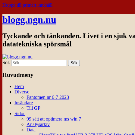
Hoppa till primärt innehåll
blogg.ngn.nu
Tyckande och tänkanden. Livet i en sjuk v
datatekniska spörsmål
Sök
Huvudmeny
Hem
Diverse
Fantomen nr 6-7 2023
Insändare
Till GP
Sidor
99 sätt att optimera ms win 7
Analysarkiv
Data