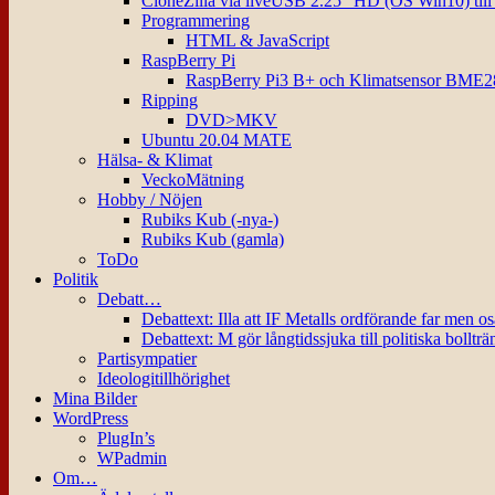
CloneZilla via liveUSB 2.25″ HD (OS Win10) til
Programmering
HTML & JavaScript
RaspBerry Pi
RaspBerry Pi3 B+ och Klimatsensor BME2
Ripping
DVD>MKV
Ubuntu 20.04 MATE
Hälsa- & Klimat
VeckoMätning
Hobby / Nöjen
Rubiks Kub (-nya-)
Rubiks Kub (gamla)
ToDo
Politik
Debatt…
Debattext: Illa att IF Metalls ordförande far men o
Debattext: M gör långtidssjuka till politiska bollträ
Partisympatier
Ideologitillhörighet
Mina Bilder
WordPress
PlugIn’s
WPadmin
Om…