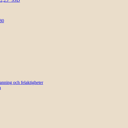
l 2,25″ SSD
80
sanning och felaktigheter
n