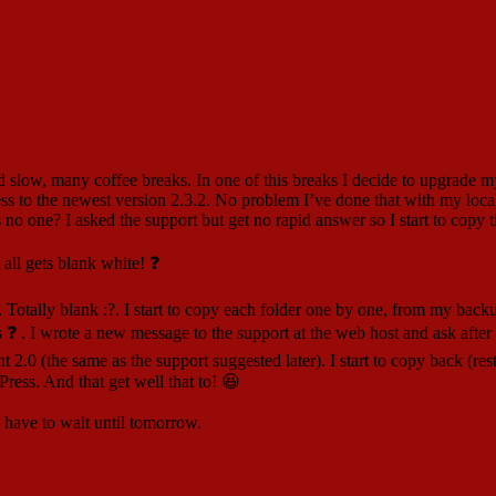
and slow, many coffee breaks. In one of this breaks I decide to upgrade
ss to the newest version 2.3.2. No problem I’ve done that with my local 
s no one? I asked the support but get no rapid answer so I start to cop
 all gets blank white! ❓
otally blank :?. I start to copy each folder one by one, from my backups.
es ❓ . I wrote a new message to the support at the web host and ask after 
.0 (the same as the support suggested later). I start to copy back (resto
Press. And that get well that to! 😆
s have to wait until tomorrow.