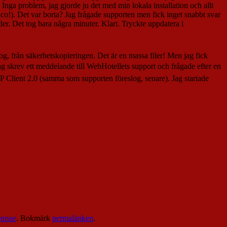
Inga problem, jag gjorde ju det med min lokala installation och allt
ico!). Det var borta? Jag frågade supporten men fick inget snabbt svar
er. Det tog bara några minuter. Klart. Tryckte uppdatera i
alog, från säkerhetskopieringen. Det är en massa filer! Men jag fick
ag skrev ett meddelande till WebHotellets support och frågade efter en
P Client 2.0 (samma som supporten föreslog, senare). Jag startade
v
nisse
. Bokmärk
permalänken
.