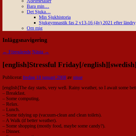
Ädelmetaller
Bara min…
Det Sjuka…
Min Sjukhistoria
Sjukgymnastik fas 2 v13-16 (4v) 2021 efter ländr
Om mig
Inläggsnavigering
←
Föregående
Nästa
→
[english]Stressful Friday[/english][swedish
Publicerat
fredag 18 januari 2008
av
nisse
[english]The day starts, very well. Rainy weather, so I await some bet
– Breakfast.
– Some computing.
– Relax.
– Lunch.
– Some tidying up (vacuum-clean and clean toilets).
– A Walk (if better weather).
– Some shopping (mostly food, maybe some candy?).
– Dinner.