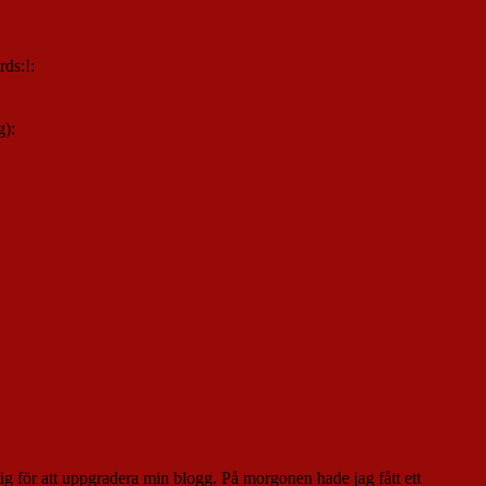
rds:!:
g):
mig för att uppgradera min blogg. På morgonen hade jag fått ett