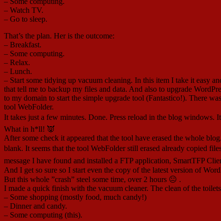
– Some computing.
– Watch TV.
– Go to sleep.
That’s the plan. Her is the outcome:
– Breakfast.
– Some computing.
– Relax.
– Lunch.
– Start some tidying up vacuum cleaning. In this item I take it easy 
that tell me to backup my files and data. And also to upgrade WordPre
to my domain to start the simple upgrade tool (Fantastico!). There wa
tool WebFolder.
It takes just a few minutes. Done. Press reload in the blog windows. It
What in h*ll! 👿
After some check it appeared that the tool have erased the whole blog. T
blank. It seems that the tool WebFolder still erased already copied fil
message I have found and installed a FTP application, SmartTFP Client 2
And I get so sure so I start even the copy of the latest version of Word
But this whole ”crash” steel some time, over 2 hours 😐 .
I made a quick finish with the vacuum cleaner. The clean of the toilet
– Some shopping (mostly food, much candy!)
– Dinner and candy.
– Some computing (this).