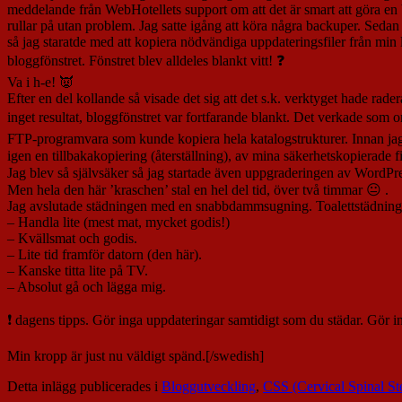
meddelande från WebHotellets support om att det är smart att göra en b
rullar på utan problem. Jag satte igång att köra några backuper. Sedan
så jag staratde med att kopiera nödvändiga uppdateringsfiler från min 
bloggfönstret. Fönstret blev alldeles blankt vitt! ❓
Va i h-e! 👿
Efter en del kollande så visade det sig att det s.k. verktyget hade rade
inget resultat, bloggfönstret var fortfarande blankt. Det verkade som 
FTP-programvara som kunde kopiera hela katalogstrukturer. Innan jag 
igen en tillbakakopiering (återställning), av mina säkerhetskopierade fil
Jag blev så självsäker så jag startade även uppgraderingen av WordPr
Men hela den här ’kraschen’ stal en hel del tid, över två timmar 😐 .
Jag avslutade städningen med en snabbdammsugning. Toalettstädningen
– Handla lite (mest mat, mycket godis!)
– Kvällsmat och godis.
– Lite tid framför datorn (den här).
– Kanske titta lite på TV.
– Absolut gå och lägga mig.
❗ dagens tipps. Gör inga uppdateringar samtidigt som du städar. Gör i
Min kropp är just nu väldigt spänd.[/swedish]
Detta inlägg publicerades i
Bloggutveckling
,
CSS (Cervical Spinal St