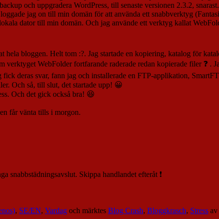
ackup och uppgradera WordPress, till senaste versionen 2.3.2, snarast. 
 loggade jag on till min domän för att använda ett snabbverktyg (Fantas
lokala dator till min domän. Och jag använde ett verktyg kallat WebFold
rat hela bloggen. Helt tom :?. Jag startade en kopiering, katalog för kat
om verktyget WebFolder fortfarande raderade redan kopierade filer ❓ . J
fick deras svar, fann jag och installerade en FTP-applikation, SmartFT
er. Och så, till slut, det startade upp! 😀
ess. Och det gick också bra! 😆
 får vänta tills i morgon.
nga snabbstädningsavslut. Skippa handlandet efteråt ❗
enos)
,
SE/EN
,
Vardag
och märktes
Blog Crash
,
Bloggkrasch
,
Stress
a