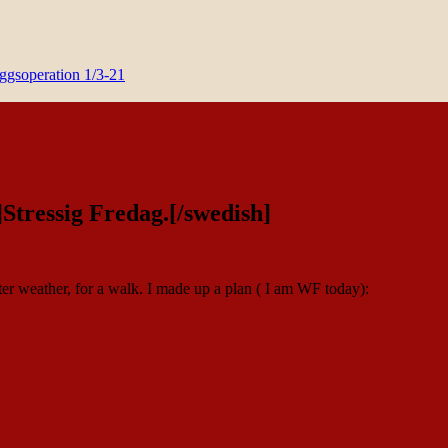
yggsoperation 1/3-21
]Stressig Fredag.[/swedish]
ter weather, for a walk. I made up a plan ( I am WF today):