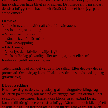
hur skadad den hade blivit av kraschen. Det visade sig vara endast
det sista inlägget som hade blivit förstört. Och det hade jag sparat i
ett dokument.
Hemläxa
Vi fick ju några uppgifter att göra från gårdagens
stresshanteringsutbildning.
– Vilka är mina stressorer?
– Träna ’trigger’ inför måltid.
– Träna avslappning.
– Lite läsning.
– Vilka fysiska aktiviteter väljer jag?
– Ta fram förslag på vanliga eller ovanliga, stora eller små
företeelser, guldkorn i vardagen.
Tiden rusade iväg och det var dags för sallad. Efter det blev det en
promenad. Och när jag kom tillbaka blev det en stunds avslappning
(praktikläxa).
Bloggutveckling
Resten av dagen, delvis, ägnade jag åt lite bloggutveckling. Jag
håller nu på att testa, hur man på ett ’snyggt’ sätt, kan ordna till det
så att bloggbesökaren (läsaren) kan klicka på en textrad för att
komma till föregående eller nästa inlägg. När man är och kikar på ett
enskilt inlägg. Jag tror nog att jag fick till det ganska snyggt. Men