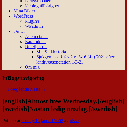
Partisympatier
Ideologitillhörighet
Mina Bilder
WordPress
PlugIn’s
WPadmin
Om…
Ädelmetaller
Bara min…
Det Sjuka…
Min Sjukhistoria
Sjukgymnastik fas 2 v13-16 (4v) 2021 efter
ländryggsoperation 1/3-21
Om mig
Inläggsnavigering
←
Föregående
Nästa
→
[english]Almost free Wednesday.[/english]
[swedish]Nästan ledig onsdag.[/swedish]
Publicerat
onsdag 16 januari 2008
av
nisse