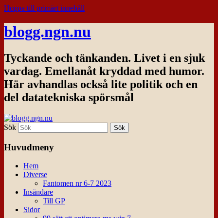
Hoppa till primärt innehåll
blogg.ngn.nu
Tyckande och tänkanden. Livet i en sjuk
vardag. Emellanåt kryddad med humor.
Här avhandlas också lite politik och en
del datatekniska spörsmål
Sök
Huvudmeny
Hem
Diverse
Fantomen nr 6-7 2023
Insändare
Till GP
Sidor