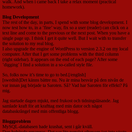
walk. And when i came back I take a relax moment (practical
homework).
Blog Development
The rest of the day, in parts, I spend with some blog development. I
now test how to, in a ’fine’ way, fix so a user (reader) can click on a
text line and come to the previous or the next post. When you have a
single page up. I think I get it quite well. But I wait with to transfer
the solution to my real blog.
I also upgrade the engine of WordPress to version 2.3.2 on my local
computer. After that I get some problems with the third column
(right sidebar). It appears on the end of each page? After some
’digging’ I find a solution in a so-called style file.
So, folks now it’s time to go to bed.[/english]
[swedish]Det känns bättre nu. Nu är mina besvär på den nivån de
var innan jag började ta Saroten. Så? Vad har Saroten för effekt? På
mig.
Jag startade dagen mjukt, med frukost och tidningsläsande. Jag
samlade kraft för att krafttag med min dator och något
databaskrångel med min offentliga blogg.
Bloggproblem
MySQL-databasen hade krashat, sent i går kväll.
Den behövde repareras. Det var lite nervöst eftersom jag inte visste