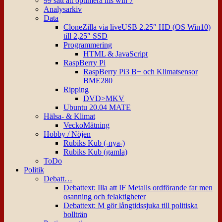
99 sätt att optimera ms win 7
Analysarkiv
Data
CloneZilla via liveUSB 2.25″ HD (OS Win10)
till 2,25″ SSD
Programmering
HTML & JavaScript
RaspBerry Pi
RaspBerry Pi3 B+ och Klimatsensor
BME280
Ripping
DVD>MKV
Ubuntu 20.04 MATE
Hälsa- & Klimat
VeckoMätning
Hobby / Nöjen
Rubiks Kub (-nya-)
Rubiks Kub (gamla)
ToDo
Politik
Debatt…
Debattext: Illa att IF Metalls ordförande far men
osanning och felaktigheter
Debattext: M gör långtidssjuka till politiska
bollträn