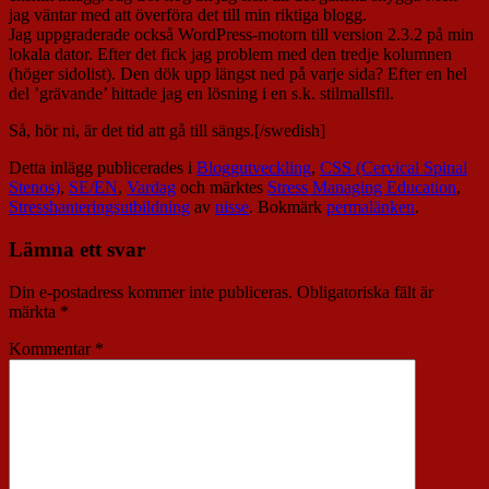
jag väntar med att överföra det till min riktiga blogg.
Jag uppgraderade också WordPress-motorn till version 2.3.2 på min
lokala dator. Efter det fick jag problem med den tredje kolumnen
(höger sidolist). Den dök upp längst ned på varje sida? Efter en hel
del ’grävande’ hittade jag en lösning i en s.k. stilmallsfil.
Så, hör ni, är det tid att gå till sängs.[/swedish]
Detta inlägg publicerades i
Bloggutveckling
,
CSS (Cervical Spinal
Stenos)
,
SE/EN
,
Vardag
och märktes
Stress Managing Education
,
Stresshanteringsutbildning
av
nisse
. Bokmärk
permalänken
.
Lämna ett svar
Din e-postadress kommer inte publiceras.
Obligatoriska fält är
märkta
*
Kommentar
*