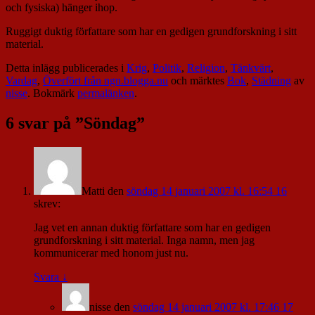
och fysiska) hänger ihop.
Ruggigt duktig författare som har en gedigen grundforskning i sitt
material.
Detta inlägg publicerades i
Krig
,
Politik
,
Religion
,
Tänkvärt
,
Vardag
,
Överfört från ngn.blogga.nu
och märktes
Bok
,
Städning
av
nisse
. Bokmärk
permalänken
.
6 svar på ”
Söndag
”
Matti
den
söndag 14 januari 2007 kl. 16:54 16
skrev:
Jag vet en annan duktig författare som har en gedigen
grundforskning i sitt material. Inga namn, men jag
kommunicerar med honom just nu.
Svara
↓
nisse
den
söndag 14 januari 2007 kl. 17:46 17