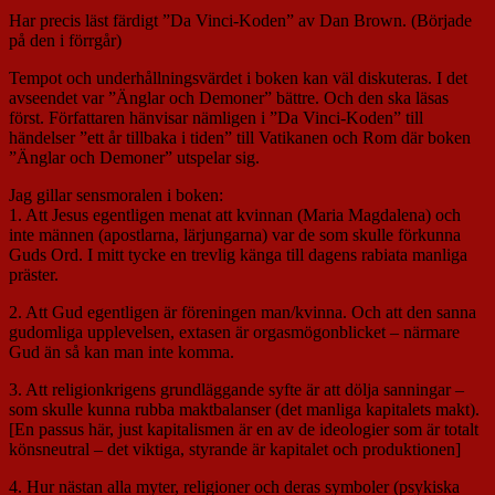
Har precis läst färdigt ”Da Vinci-Koden” av Dan Brown. (Började
på den i förrgår)
Tempot och underhållningsvärdet i boken kan väl diskuteras. I det
avseendet var ”Änglar och Demoner” bättre. Och den ska läsas
först. Författaren hänvisar nämligen i ”Da Vinci-Koden” till
händelser ”ett år tillbaka i tiden” till Vatikanen och Rom där boken
”Änglar och Demoner” utspelar sig.
Jag gillar sensmoralen i boken:
1. Att Jesus egentligen menat att kvinnan (Maria Magdalena) och
inte männen (apostlarna, lärjungarna) var de som skulle förkunna
Guds Ord. I mitt tycke en trevlig känga till dagens rabiata manliga
präster.
2. Att Gud egentligen är föreningen man/kvinna. Och att den sanna
gudomliga upplevelsen, extasen är orgasmögonblicket – närmare
Gud än så kan man inte komma.
3. Att religionkrigens grundläggande syfte är att dölja sanningar –
som skulle kunna rubba maktbalanser (det manliga kapitalets makt).
[En passus här, just kapitalismen är en av de ideologier som är totalt
könsneutral – det viktiga, styrande är kapitalet och produktionen]
4. Hur nästan alla myter, religioner och deras symboler (psykiska