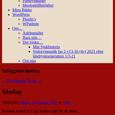
Partisympatier
Ideologitillhörighet
Mina Bilder
WordPress
PlugIn’s
WPadmin
Om…
Ädelmetaller
Bara min…
Det Sjuka…
Min Sjukhistoria
Sjukgymnastik fas 2 v13-16 (4v) 2021 efter
ländryggsoperation 1/3-21
Om mig
Inläggsnavigering
←
Föregående
Nästa
→
Söndag
Publicerat
söndag 14 januari 2007
av
nisse
Hustrun tvättar och jag laddar upp för att städa.