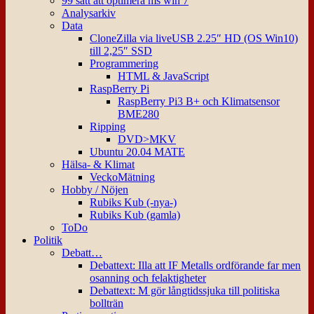
99 sätt att optimera ms win 7
Analysarkiv
Data
CloneZilla via liveUSB 2.25″ HD (OS Win10)
till 2,25″ SSD
Programmering
HTML & JavaScript
RaspBerry Pi
RaspBerry Pi3 B+ och Klimatsensor
BME280
Ripping
DVD>MKV
Ubuntu 20.04 MATE
Hälsa- & Klimat
VeckoMätning
Hobby / Nöjen
Rubiks Kub (-nya-)
Rubiks Kub (gamla)
ToDo
Politik
Debatt…
Debattext: Illa att IF Metalls ordförande far men
osanning och felaktigheter
Debattext: M gör långtidssjuka till politiska
bollträn