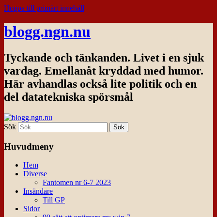
Hoppa till primärt innehåll
blogg.ngn.nu
Tyckande och tänkanden. Livet i en sjuk
vardag. Emellanåt kryddad med humor.
Här avhandlas också lite politik och en
del datatekniska spörsmål
Sök
Huvudmeny
Hem
Diverse
Fantomen nr 6-7 2023
Insändare
Till GP
Sidor