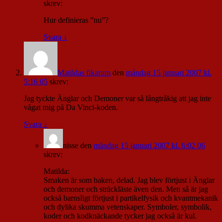
skrev:
Hur definieras ”nu”?
Svara
↓
Matildas fikarum
den
måndag 15 januari 2007 kl.
5:16 05
skrev:
Jag tyckte Änglar och Demoner var så långtråkig att jag inte
vågat mig på Da Vinci-koden.
Svara
↓
nisse
den
måndag 15 januari 2007 kl. 6:02 06
skrev:
Matilda:
Smaken är som baken, delad. Jag blev förtjust i Änglar
och demoner och sträckläste även den. Men så är jag
också barnsligt förtjust i partikelfysik och kvantmekanik
och dylika skumma vetenskaper. Symboler, symbolik,
koder och kodknäckande tycker jag också är kul.