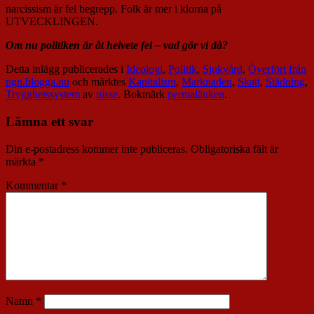
narcissism är fel begrepp. Folk är mer i klorna på
UTVECKLINGEN.
Om nu politiken är åt helvete fel – vad gör vi då?
Detta inlägg publicerades i
Ideologi
,
Politik
,
Sjukvård
,
Överfört från
ngn.blogga.nu
och märktes
Kapitalism
,
Marknaden
,
Skatt
,
Städning
,
Trygghetssystem
av
nisse
. Bokmärk
permalänken
.
Lämna ett svar
Din e-postadress kommer inte publiceras.
Obligatoriska fält är
märkta
*
Kommentar
*
Namn
*