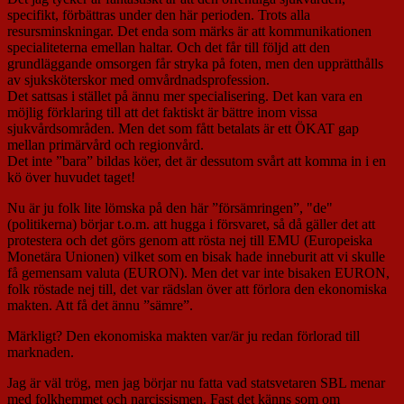
specifikt, förbättras under den här perioden. Trots alla
resursminskningar. Det enda som märks är att kommunikationen
specialiteterna emellan haltar. Och det får till följd att den
grundläggande omsorgen får stryka på foten, men den upprätthålls
av sjuksköterskor med omvårdnadsprofession.
Det sattsas i stället på ännu mer specialisering. Det kan vara en
möjlig förklaring till att det faktiskt är bättre inom vissa
sjukvårdsområden. Men det som fått betalats är ett ÖKAT gap
mellan primärvård och regionvård.
Det inte ”bara” bildas köer, det är dessutom svårt att komma in i en
kö över huvudet taget!
Nu är ju folk lite lömska på den här ”försämringen”, "de"
(politikerna) börjar t.o.m. att hugga i försvaret, så då gäller det att
protestera och det görs genom att rösta nej till EMU (Europeiska
Monetära Unionen) vilket som en bisak hade inneburit att vi skulle
få gemensam valuta (EURON). Men det var inte bisaken EURON,
folk röstade nej till, det var rädslan över att förlora den ekonomiska
makten. Att få det ännu ”sämre”.
Märkligt? Den ekonomiska makten var/är ju redan förlorad till
marknaden.
Jag är väl trög, men jag börjar nu fatta vad statsvetaren SBL menar
med folkhemmet och narcissismen. Fast det känns som om