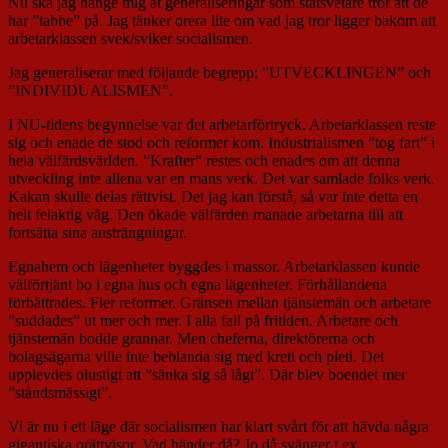
Nu ska jag hänge mig åt generaliseringar som statsvetare tror att de
har ”tabbe” på. Jag tänker orera lite om vad jag tror ligger bakom att
arbetarklassen svek/sviker socialismen.
Jag generaliserar med följande begrepp: ”UTVECKLINGEN” och
”INDIVIDUALISMEN”.
I NU-tidens begynnelse var det arbetarförtryck. Arbetarklassen reste
sig och enade de stod och reformer kom. Industrialismen ”tog fart” i
hela välfärdsvärlden. ”Krafter” restes och enades om att denna
utveckling inte allena var en mans verk. Det var samlade folks verk.
Kakan skulle delas rättvist. Det jag kan förstå, så var inte detta en
helt felaktig väg. Den ökade välfärden manade arbetarna till att
fortsätta sina ansträngningar.
Egnahem och lägenheter byggdes i massor. Arbetarklassen kunde
välförtjänt bo i egna hus och egna lägenheter. Förhållandena
förbättrades. Fler reformer. Gränsen mellan tjänstemän och arbetare
”suddades” ut mer och mer. I alla fall på fritiden. Arbetare och
tjänstemän bodde grannar. Men cheferna, direktörerna och
bolagsägarna ville inte beblanda sig med kreti och pleti. Det
upplevdes olustigt att ”sänka sig så lågt”. Där blev boendet mer
”ståndsmässigt”.
Vi är nu i ett läge där socialismen har klart svårt för att hävda några
gigantiska orättvisor. Vad händer då? Jo då svänger t.ex.