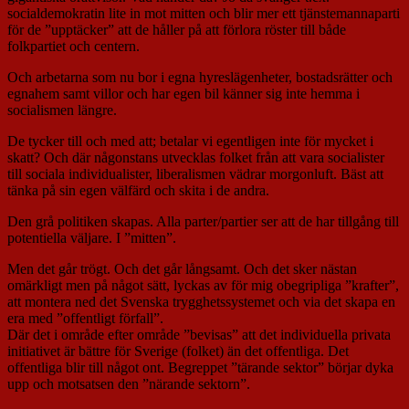
socialdemokratin lite in mot mitten och blir mer ett tjänstemannaparti
för de ”upptäcker” att de håller på att förlora röster till både
folkpartiet och centern.
Och arbetarna som nu bor i egna hyreslägenheter, bostadsrätter och
egnahem samt villor och har egen bil känner sig inte hemma i
socialismen längre.
De tycker till och med att; betalar vi egentligen inte för mycket i
skatt? Och där någonstans utvecklas folket från att vara socialister
till sociala individualister, liberalismen vädrar morgonluft. Bäst att
tänka på sin egen välfärd och skita i de andra.
Den grå politiken skapas. Alla parter/partier ser att de har tillgång till
potentiella väljare. I ”mitten”.
Men det går trögt. Och det går långsamt. Och det sker nästan
omärkligt men på något sätt, lyckas av för mig obegripliga ”krafter”,
att montera ned det Svenska trygghetssystemet och via det skapa en
era med ”offentligt förfall”.
Där det i område efter område ”bevisas” att det individuella privata
initiativet är bättre för Sverige (folket) än det offentliga. Det
offentliga blir till något ont. Begreppet ”tärande sektor” börjar dyka
upp och motsatsen den ”närande sektorn”.