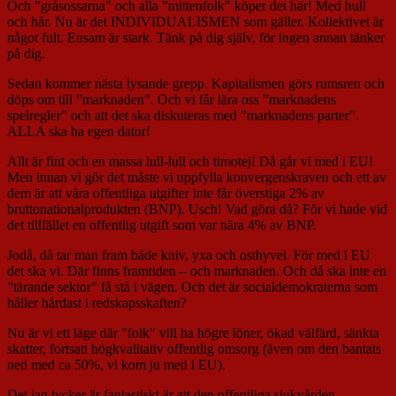
Och ”gråsossarna” och alla ”mittenfolk” köper det här! Med hull
och hår. Nu är det INDIVIDUALISMEN som gäller. Kollektivet är
något fult. Ensam är stark. Tänk på dig själv, för ingen annan tänker
på dig.
Sedan kommer nästa lysande grepp. Kapitalismen görs rumsren och
döps om till ”marknaden”. Och vi får lära oss ”marknadens
spelregler” och att det ska diskuteras med ”marknadens parter”.
ALLA ska ha egen dator!
Allt är fint och en massa lull-lull och timotej! Då går vi med i EU!
Men innan vi gör det måste vi uppfylla konvergenskraven och ett av
dem är att våra offentliga utgifter inte får överstiga 2% av
bruttonationalprodukten (BNP). Usch! Vad göra då? För vi hade vid
det tillfället en offentlig utgift som var nära 4% av BNP.
Jodå, då tar man fram både kniv, yxa och osthyvel. För med i EU
det ska vi. Där finns framtiden – och marknaden. Och då ska inte en
”tärande sektor” få stå i vägen. Och det är socialdemokraterna som
håller hårdast i redskapsskaften?
Nu är vi ett läge där ”folk” vill ha högre löner, ökad välfärd, sänkta
skatter, fortsatt högkvalitativ offentlig omsorg (även om den bantats
ned med ca 50%, vi kom ju med i EU).
Det jag tycker är fantastiskt är att den offentliga sjukvården,