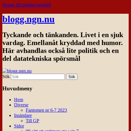
Hoppa till primärt innehåll
blogg.ngn.nu
Tyckande och tänkanden. Livet i en sjuk
vardag. Emellanåt kryddad med humor.
Här avhandlas också lite politik och en
del datatekniska spörsmål
Sök
Huvudmeny
Hem
Diverse
Fantomen nr 6-7 2023
Insändare
Till GP
Sidor