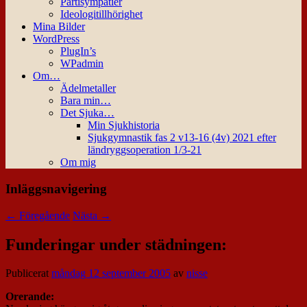
Partisympatier
Ideologitillhörighet
Mina Bilder
WordPress
PlugIn’s
WPadmin
Om…
Ädelmetaller
Bara min…
Det Sjuka…
Min Sjukhistoria
Sjukgymnastik fas 2 v13-16 (4v) 2021 efter
ländryggsoperation 1/3-21
Om mig
Inläggsnavigering
←
Föregående
Nästa
→
Funderingar under städningen:
Publicerat
måndag 12 september 2005
av
nisse
Orerande: