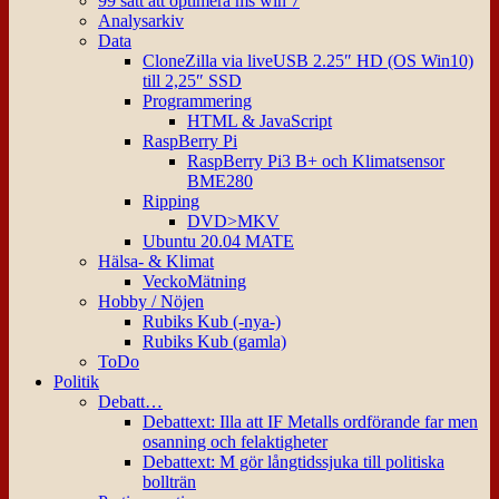
99 sätt att optimera ms win 7
Analysarkiv
Data
CloneZilla via liveUSB 2.25″ HD (OS Win10)
till 2,25″ SSD
Programmering
HTML & JavaScript
RaspBerry Pi
RaspBerry Pi3 B+ och Klimatsensor
BME280
Ripping
DVD>MKV
Ubuntu 20.04 MATE
Hälsa- & Klimat
VeckoMätning
Hobby / Nöjen
Rubiks Kub (-nya-)
Rubiks Kub (gamla)
ToDo
Politik
Debatt…
Debattext: Illa att IF Metalls ordförande far men
osanning och felaktigheter
Debattext: M gör långtidssjuka till politiska
bollträn