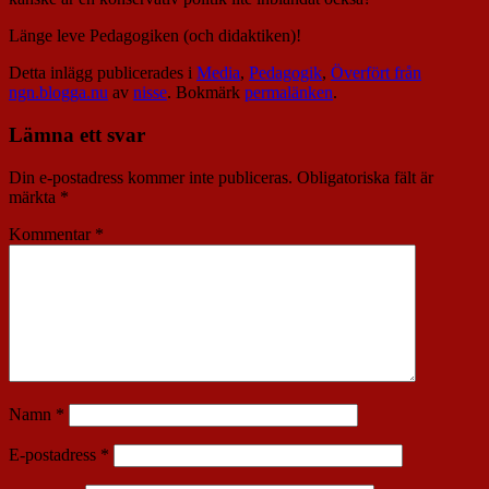
Länge leve Pedagogiken (och didaktiken)!
Detta inlägg publicerades i
Media
,
Pedagogik
,
Överfört från
ngn.blogga.nu
av
nisse
. Bokmärk
permalänken
.
Lämna ett svar
Din e-postadress kommer inte publiceras.
Obligatoriska fält är
märkta
*
Kommentar
*
Namn
*
E-postadress
*