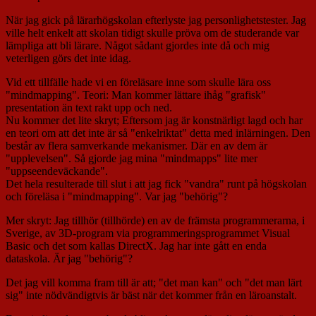
När jag gick på lärarhögskolan efterlyste jag personlighetstester. Jag
ville helt enkelt att skolan tidigt skulle pröva om de studerande var
lämpliga att bli lärare. Något sådant gjordes inte då och mig
veterligen görs det inte idag.
Vid ett tillfälle hade vi en föreläsare inne som skulle lära oss
"mindmapping". Teori: Man kommer lättare ihåg "grafisk"
presentation än text rakt upp och ned.
Nu kommer det lite skryt; Eftersom jag är konstnärligt lagd och har
en teori om att det inte är så "enkelriktat" detta med inlärningen. Den
består av flera samverkande mekanismer. Där en av dem är
"upplevelsen". Så gjorde jag mina "mindmapps" lite mer
"uppseendeväckande".
Det hela resulterade till slut i att jag fick "vandra" runt på högskolan
och föreläsa i "mindmapping". Var jag "behörig"?
Mer skryt: Jag tillhör (tillhörde) en av de främsta programmerarna, i
Sverige, av 3D-program via programmeringsprogrammet Visual
Basic och det som kallas DirectX. Jag har inte gått en enda
dataskola. Är jag "behörig"?
Det jag vill komma fram till är att; "det man kan" och "det man lärt
sig" inte nödvändigtvis är bäst när det kommer från en läroanstalt.