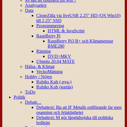
99 sätt att optimera ms win 7
Analysarkiv
Data
CloneZilla via liveUSB 2.25″ HD (OS Win10)
till 2,25″ SSD
Programmering
HTML & JavaScript
RaspBerry Pi
RaspBerry Pi3 B+ och Klimatsensor
BME280
Ripping
DVD>MKV
Ubuntu 20.04 MATE
Hälsa- & Klimat
VeckoMätning
Hobby / Nöjen
Rubiks Kub (-nya-)
Rubiks Kub (gamla)
ToDo
Politik
Debatt…
Debattext: Illa att IF Metalls ordförande far men
osanning och felaktigheter
Debattext: M gör långtidssjuka till politiska
bollträn