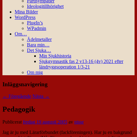
Partisympatier
Ideologitillhörighet
Mina Bilder
WordPress
PlugIn’s
WPadmin
Om…
Ädelmetaller
Bara min…
Det Sjuka…
Min Sjukhistoria
Sjukgymnastik fas 2 v13-16 (4v) 2021 efter
ländryggsoperation 1/3-21
Om mig
Inläggsnavigering
←
Föregående
Nästa
→
Pedagogik
Publicerat
fredag 19 augusti 2005
av
nisse
Jag är ju med Lärarförbundet (fackföreningen). Har ju en bakgrund