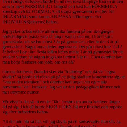
Den rimliga slutsatsen borde bli att den mest lämplige läraren är den
som är mest PERSONLIGT lämpad och bäst kan FÖRMEDLA
kunskap och ha FÖRMÅGA att skapa gynnsamma miljöer för
INLÄRNING samt kunna ANPASSA inlärningen efter
INDIVIDENS(elevens) behov.
Jag tycker också vidare att man ska fundera på om skolgången
nödvändigtvis måste vara så lång? Vad är den nu, 11 år? 9 år i
grundskola och sedan minst 2 år på gymnasiet, eller är det 3 år på
gymnasiet?. Något annat leder ingenstans. Det gör oftast inte 11-12
år heller? I de allra flesta fallen krävs minst 3 år på gymnasiet för att
studera vidare på någon högskola i minst 3 år till. Först därefter kan
man börja fantisera om jobb, om ens då?
Om nu det mesta lärandet sker via "inlärning" och då via "egna
studier" så borde det räcka att på ett tidigt stadium koncentrera sig att
"lära ut den tekniken" och därefter kan unga i sin egen takt
presentera "sin" kunskap. Jag vet att den pedagogiken får mer och
mer utrymme numer.
För visst är det så att en del "lär" fortare och andra behöver längre
tid på sig. Och då borde SKOLTIDEN bli mer flexibel och anpassa
sig efter individens behov.
Att det inte blir så här, vill jag skylla på en konservativ lärarkår. Ja,
kanske är en konservativ politik lite inblandat också?