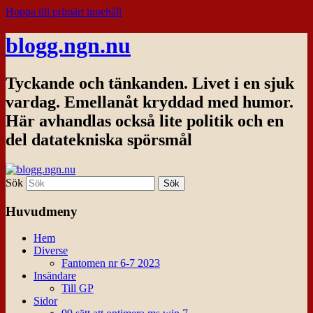
Hoppa till primärt innehåll
blogg.ngn.nu
Tyckande och tänkanden. Livet i en sjuk
vardag. Emellanåt kryddad med humor.
Här avhandlas också lite politik och en
del datatekniska spörsmål
Sök
Huvudmeny
Hem
Diverse
Fantomen nr 6-7 2023
Insändare
Till GP
Sidor