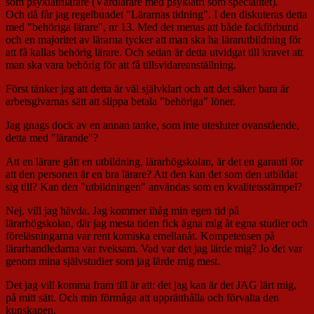
som psykiatrilärare (Vårdlärare med psykiatri som specialitet).
Och då får jag regelbundet "Lärarnas tidning". I den diskuteras detta
med "behöriga lärare", nr 13. Med det menas att både fackförbund
och en majoritet av lärarna tycker att man ska ha lärarutbildning för
att få kallas behörig lärare. Och sedan är detta utvidgat till kravet att
man ska vara behörig för att få tillsvidareanställning.
Först tänker jag att detta är väl självklart och att det säker bara är
arbetsgivarnas sätt att slippa betala "behöriga" löner.
Jag gnags dock av en annan tanke, som inte utesluter ovanstående,
detta med "lärande"?
Att en lärare gått en utbildning, lärarhögskolan, är det en garanti för
att den personen är en bra lärare? Att den kan det som den utbildat
sig till? Kan den "utbildningen" användas som en kvalitetsstämpel?
Nej, vill jag hävda. Jag kommer ihåg min egen tid på
lärarhögskolan, där jag mesta tiden fick ägna mig åt egna studier och
föreläsningarna var rent komiska emellanåt. Kompetensen på
lärarhandledarna var tveksam. Vad var det jag lärde mig? Jo det var
genom mina självstudier som jag lärde mig mest.
Det jag vill komma fram till är att: det jag kan är det JAG lärt mig,
på mitt sätt. Och min förmåga att upprätthålla och förvalta den
kunskapen.